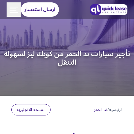
ارسال استفسار
تأجير سيارات ند الحمر من كويك ليز لسهولة
التنقل
الرئيسية
/
ند الحمر
النسخة الإنجليزية