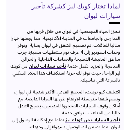
لماذا تختار كويك ليز كشركة تأجير
سيارات ليوان
تتعزز الحياة المجتمعية في ليوان من خلال قربها من
المدارس والجامعات في المدينة الأكاديمية، مما يجعلها خيارا
مثاليا للعائلات. تم تصميم الشقق في ليوان بعناية، وتوفر
وحدات استوديو إلى 4 غرف نوم بتشطيبات متميزة. جرب
مناطق المعيشة الفسيحة والحمامات الداخلية والخزائن
المدمجة والمزيد. تكمل خدمة
تأجير سيارات ليوان
من كويك
ليز الراحة، حيث توفر لك حرية استكشاف هذا الملاذ السكني
بالسرعة التي تناسبك.
اكتشف كيو بوينت، المجمع الفرعي الأكثر شعبية في ليوان،
ويضم شققا متوسطة الارتفاع طورتها المزايا القابضة. مع
أماكن وقوف السيارات المحجوزة للمقيمين، يصبح التنقل
خاليا من المتاعب. تتوافق خدمة
تأجير السيارات من كويك ليز
تماما مع إمكانية الوصول إلى
ليوان، مما يضمن لك الوصول بسهولة إلى وجهتك.