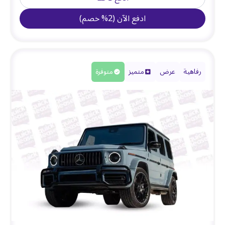
ادفع الآن
(
2
%
خصم
)
رفاهية
عرض
متميز
متوفرة