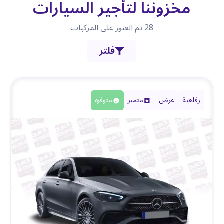
مخزوننا لتأجير السيارات
28
تم العثور على المركبات
فلتر
رفاهية
عرض
متميز
متوفرة