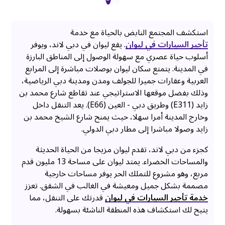
استكشف المجتمع النابض بالحياة مع خدمة
تأجير السيارات في ليوان
. يقع ليوان في دبي لاند، ويوفر
أسلوب حياة عصري مع سهولة الوصول إلى المناطق البارزة
في المدينة. يتمتع سكان ليوان بوصلات مباشرة إلى المرابع
العربية وعقارات جميرا للجولف ومدن ومدينة دبي الرياضية،
وذلك بفضل موقعها الاستراتيجي عند تقاطع شارع محمد بن
زايد (E311) وطريق دبي - العين (E66). يعد التنقل داخل
وخارج المدينة أمرا سهلا، حيث يمنح شارع الشيخ محمد بن
زايد وصولا مباشرا إلى مطار دبي الدولي.
كجزء من دبي لاند، تقدم ليوان مزيجا من الحياة الحديثة
والمساحات الخضراء. يمتد ليوان على مساحة 13 مليون قدم
مربع، وهو مشروع للتملك الحر يوفر مساحات خارجية
مصممة بشكل جميل ومعيشة في الغالب في الشقق. تعزز
خدمة تأجير السيارات في ليوان
قدرتك على التنقل، مما
يتيح لك استكشاف هذه المنطقة الناشئة بسهولة.