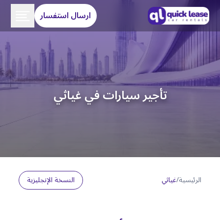
ارسال استفسار
تأجير سيارات في غياثي
الرئيسية
/
غياثي
النسخة الإنجليزية