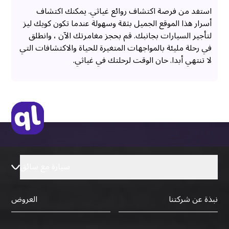
استفد من فرصة اكتشاف روائع غياثي. يمكنك اكتشاف
أسرار هذا الموقع الجميل بثقة وسهولة عندما تكون كويك ليز
لتأجير السيارات بجانبك. قم بحجز مغامرتك الآن ، وانطلق
في رحلة مليئة بالمواجهات المتغيرة للحياة والاكتشافات التي
لا تنتهي أبدا. حان الوقت لرحلتك في غياثي.
سيارة مع سائق
نبذة عن شركتنا
العروض