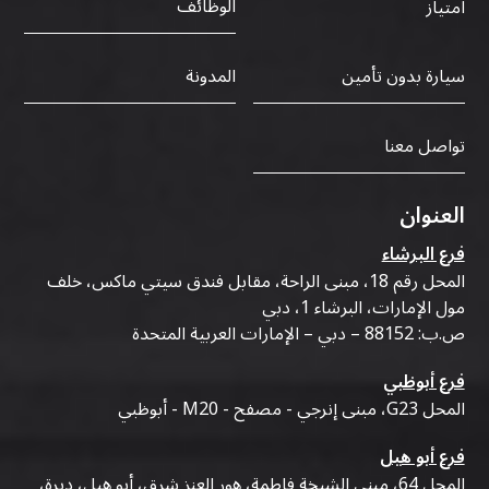
الوظائف
امتياز
سيارة بدون تأمين
المدونة
تواصل معنا
العنوان
فرع البرشاء
المحل رقم 18، مبنى الراحة، مقابل فندق سيتي ماكس، خلف
مول الإمارات، البرشاء 1، دبي
ص.ب: 88152 – دبي – الإمارات العربية المتحدة
فرع أبوظبي
المحل G23، مبنى إنرجي - مصفح - M20 - أبوظبي
فرع أبو هيل
المحل 64، مبنى الشيخة فاطمة، هور العنز شرق، أبو هيل، ديرة،