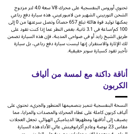
تحتوي أوروس البنفسجية على محرك V8 سعة 4.0 لتر مزدوج
الشحن التوربيني الشهير من لامبورغيني. هذه سيارة دفع رباعي
يمكنها توليد قوة هائلة تبلغ 657 حصانًا وتصل سرعتها من 0 إلى
100 كم/ساعة في 3.1 ثانية. بغض النظر عما إذا كنت تقود على
طريق الشيخ زايد أو في ضواحي المدينة، فإن هذه السيارة تضمن
لك الإثارة والاستقرار. إنها ليست سيارة دفع رباعي، بل سيارة
تأجير تقود كسيارة سوبر حقيقية.
أناقة داكنة مع لمسة من ألياف
الكربون
النسخة البنفسجية تتميز بتصميمها المتطور والجريء. تحتوي على
ألياف كربون كاملة على غطاء المحرك والمصدات والمرايا، مما
يضيف إلى أناقتها ومظهرها الديناميكي الهوائي. تجعل العجلات
مقاس 23 بوصة وعادم أكرابوفيتش عالي الأداء هذه السيارة
الرياضية متعددة الاستخدامات مهيمنة على الطريق، وحتى