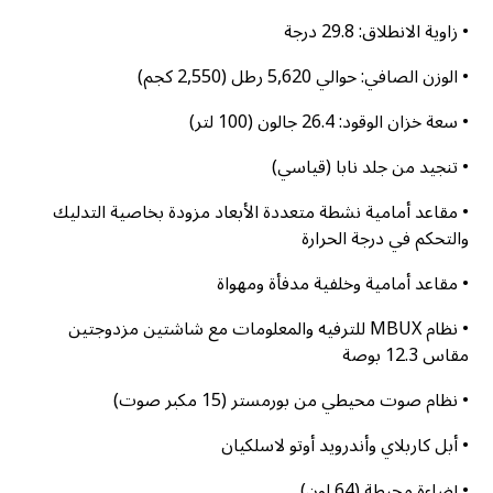
• زاوية الانطلاق: 29.8 درجة
• الوزن الصافي: حوالي 5,620 رطل (2,550 كجم)
• سعة خزان الوقود: 26.4 جالون (100 لتر)
• تنجيد من جلد نابا (قياسي)
• مقاعد أمامية نشطة متعددة الأبعاد مزودة بخاصية التدليك
والتحكم في درجة الحرارة
• مقاعد أمامية وخلفية مدفأة ومهواة
• نظام MBUX للترفيه والمعلومات مع شاشتين مزدوجتين
مقاس 12.3 بوصة
• نظام صوت محيطي من بورمستر (15 مكبر صوت)
• أبل كاربلاي وأندرويد أوتو لاسلكيان
• إضاءة محيطة (64 لون)