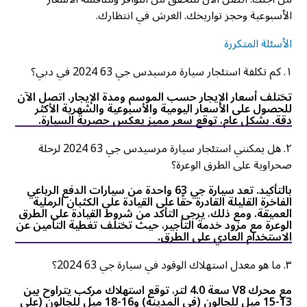
الأسبوعية وحجز تواريخك. العرش في انتظارك.
الأسئلة المتكررة
۱. كم تكلفة استئجار سيارة مرسيدس جي 63 2024 في دبي؟
تختلف أسعار الإيجار حسب الموسم ومدة الإيجار. اتصل الآن
للحصول على الأسعار اليومية والأسبوعية والشهرية الأكثر
دقة. بشكل عام، توقع سعر مميز يعكس حصرية السيارة.
٢. هل يمكنني استئجار سيارة مرسيدس جي 63 2024 لرحلة
صحراوية على الطرق الوعرة؟
بالتأكيد. تعد سيارة جي 63 واحدة من سيارات الدفع الرباعي
الفاخرة القليلة القادرة حقًا على القيادة على الكثبان الرملية
العميقة. ومع ذلك، يرجى التأكد من شروط القيادة على الطرق
الوعرة مع مزود خدمة التأجير، حيث تختلف تغطية التأمين عن
الاستخدام العادي على الطرق.
۳. ما هو معدل استهلاك الوقود في سيارة جي 63 2024؟
مع محرك V8 سعة 4.0 لتر، توقع استهلاك مركب يتراوح بين
13-15 ميل للجالون (في المدينة) و16-18 ميل للجالون (على