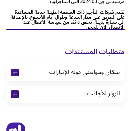
مرسيدس جي 63 2024 التي استأجرتها؟
تقدم شركات التأجير ذات السمعة الطيبة خدمة المساعدة
على الطريق على مدار الساعة وطوال أيام الأسبوع، بالإضافة
إلى سيارة بديلة. تحقق دائمًا من سياسة الأعطال عند
الاتصال الآن للحجز.
متطلبات المستندات
سكان ومواطني دولة الإمارات
نسخة من رخصة القيادة والهوية الإماراتية
الزوار الأجانب
نسخة من تأشيرة الاقامة
نسخة من جواز السفر (فقط للمقيمين)
جواز السفر الأصلي أو نسخة منه
التأشيرة الأصلية أو نسخة منها
رخصة قيادة دولية صادرة من البلد الأم