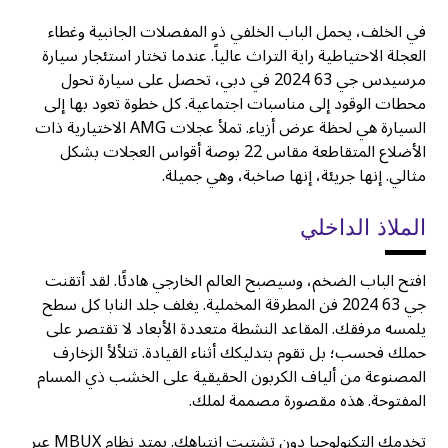
في الخلف، يحمل الباب الخلفي ذو المفصلات الجانبية وغطاء
العجلة الاحتياطية راية التراث عالياً. عندما تختار استئجار سيارة
مرسيدس جي 63 2024 في دبي، تحصل على سيارة تحول
محطات الوقود إلى مناسبات اجتماعية. كل خطوة تعود بها إلى
السيارة هي لحظة عرض أزياء. تملأ عجلات AMG الاختيارية ذات
الأضلاع المتقاطعة مقاس 22 بوصة أقواس العجلات بشكل
مثالي. إنها جريئة، إنها صاخبة، وهي جميلة.
الملاذ الداخلي
افتح الباب الضخم، وسيصبح العالم الخارجي هادئًا. لقد أتقنت
جي 63 2024 فن المطرقة المخملية. يغلف جلد النابا كل سطح
يلمسه مرفقك. المقاعد النشطة متعددة الأبعاد لا تقتصر على
حملك فحسب؛ بل تقوم بتدليكك أثناء القيادة. تتلألأ الزخارف
المصنوعة من ألياف الكربون الحقيقية على الخشب ذي المسام
المفتوحة. هذه مقصورة مصممة لملك.
تخدمك التكنولوجيا دون تشتيت انتباهك. يمتد نظام MBUX عبر