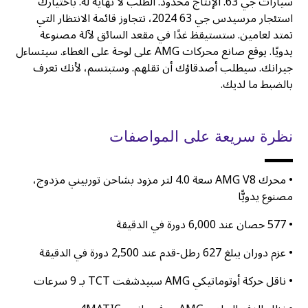
سيارات جي 63. الإنتاج محدود. الطلب لا نهاية له. باختيارك
استئجار مرسيدس جي 63 2024، تتجاوز قائمة الانتظار التي
تمتد لعامين. ستستيقظ غدًا في مقعد السائق لآلة مصنوعة
يدويًا. يوقع صانع محركات AMG على لوحة على الغطاء. سيتساءل
جيرانك. سيطلب أصدقاؤك أن تقلهم. وستبتسم، لأنك تعرف
بالضبط ما لديك.
نظرة سريعة على المواصفات
• محرك AMG V8 سعة 4.0 لتر مزود بشاحن توربيني مزدوج،
مصنوع يدويًّا
• 577 حصان عند 6,000 دورة في الدقيقة
• عزم دوران يبلغ 627 رطل-قدم عند 2,500 دورة في الدقيقة
• ناقل حركة أوتوماتيكي AMG سبيدشفت TCT بـ 9 سرعات