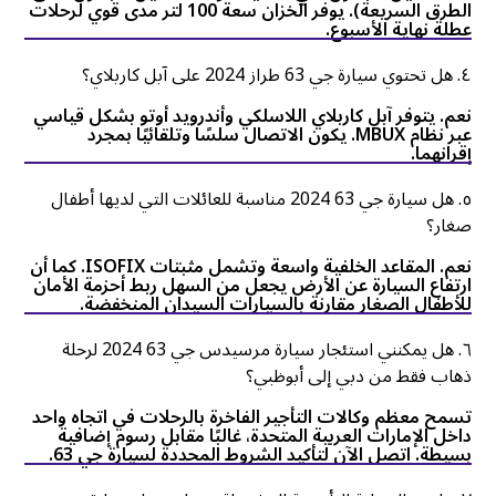
الطرق السريعة). يوفر الخزان سعة 100 لتر مدى قوي لرحلات
عطلة نهاية الأسبوع.
٤. هل تحتوي سيارة جي 63 طراز 2024 على آبل كاربلاي؟
نعم. يتوفر آبل كاربلاي اللاسلكي وأندرويد أوتو بشكل قياسي
عبر نظام MBUX. يكون الاتصال سلسًا وتلقائيًا بمجرد
إقرانهما.
٥. هل سيارة جي 63 2024 مناسبة للعائلات التي لديها أطفال
صغار؟
نعم. المقاعد الخلفية واسعة وتشمل مثبتات ISOFIX. كما أن
ارتفاع السيارة عن الأرض يجعل من السهل ربط أحزمة الأمان
للأطفال الصغار مقارنة بالسيارات السيدان المنخفضة.
٦. هل يمكنني استئجار سيارة مرسيدس جي 63 2024 لرحلة
ذهاب فقط من دبي إلى أبوظبي؟
تسمح معظم وكالات التأجير الفاخرة بالرحلات في اتجاه واحد
داخل الإمارات العربية المتحدة، غالبًا مقابل رسوم إضافية
بسيطة. اتصل الآن لتأكيد الشروط المحددة لسيارة جي 63.