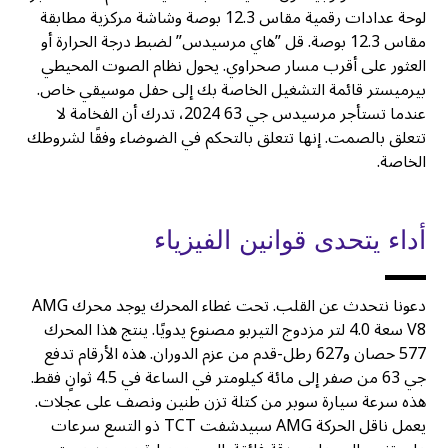
لوحة عدادات رقمية مقاس 12.3 بوصة وشاشة مركزية مطابقة
مقاس 12.3 بوصة. قل ”هاي مرسيدس” لضبط درجة الحرارة أو
العثور على أقرب مسار صحراوي. يحول نظام الصوت المحيطي
بيرميستر قائمة التشغيل الخاصة بك إلى حفل موسيقي خاص.
عندما تستأجر مرسيدس جي 63 2024، تدرك أن الفخامة لا
تتعلق بالصمت. إنها تتعلق بالتحكم في الضوضاء وفقًا لشروطك
الخاصة.
أداء يتحدى قوانين الفيزياء
دعونا نتحدث عن القلب. تحت غطاء المحرك يوجد محرك AMG
V8 سعة 4.0 لتر مزدوج التيربو مصنوع يدويًا. ينتج هذا المحرك
577 حصان و627 رطل-قدم من عزم الدوران. هذه الأرقام تدفع
جي 63 من صفر إلى مائة كيلومتر في الساعة في 4.5 ثوانٍ فقط.
هذه سرعة سيارة سوبر من كتلة تزن طنين ونصف على عجلات.
يعمل ناقل الحركة AMG سبيدشفت TCT ذو التسع سرعات