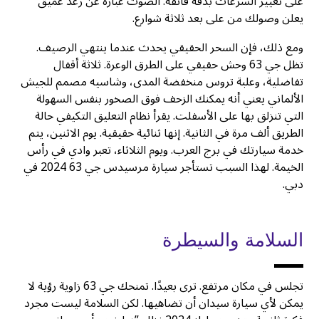
على تغيير السرعات بدقة فائقة. الصوت عبارة عن رعد عميق
يعلن وصولك من على بعد ثلاثة شوارع.
ومع ذلك، فإن السحر الحقيقي يحدث عندما ينتهي الرصيف.
تظل جي 63 وحش حقيقي على الطرق الوعرة. ثلاثة أقفال
تفاضلية، وعلبة تروس منخفضة المدى، وشاسيه مصمم للجيش
الألماني يعني أنه يمكنك الزحف فوق الصخور بنفس السهولة
التي تنزلق بها على الأسفلت. يقرأ نظام التعليق التكيفي حالة
الطريق ألف مرة في الثانية. إنها ثنائية حقيقية. يوم الاثنين، يتم
خدمة سيارتك في برج العرب. ويوم الثلاثاء، تعبر وادي في رأس
الخيمة. لهذا السبب تستأجر سيارة مرسيدس جي 63 2024 في
دبي.
السلامة والسيطرة
تجلس في مكان مرتفع. ترى بعيدًا. تمنحك جي 63 زاوية رؤية لا
يمكن لأي سيارة سيدان أن تضاهيها. لكن السلامة ليست مجرد