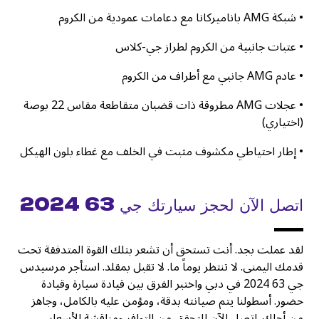
• شبكة AMG باناميركانا مع دعامات عمودية من الكروم
• عتبات جانبية من الكروم لطراز جي-كلاس
• عادم AMG جانبي مع أطراف من الكروم
• عجلات AMG مطروقة ذات قضبان متقاطعة مقاس 22 بوصة
(اختياري)
• إطار احتياطي مكشوف مثبت في الخلف مع غطاء بلون الهيكل
اتصل الآن لحجز سيارتك جي 63 2024
لقد عملت بجد. أنت تستحق أن تشعر بتلك القوة المتدفقة تحت
قدمك اليمنى. لا تنتظر يوماً ما. لا تقبل بمقلد. استأجر مرسيدس
جي 63 2024 في دبي واختبر الفرق بين قيادة سيارة وقيادة
حضور. أسطولنا يتم صيانته بدقة، ومؤمن عليه بالكامل، وجاهز
من أجلك. اتصل الآن للتحقق من التوافر ومناقشة الأسعار