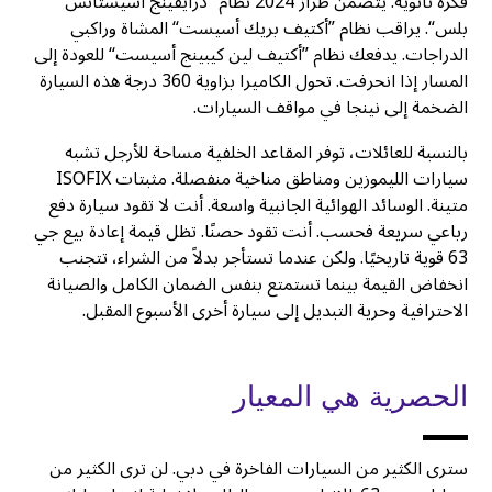
فكرة ثانوية. يتضمن طراز 2024 نظام ”درايفينج أسيستانس
بلس“. يراقب نظام ”أكتيف بريك أسيست“ المشاة وراكبي
الدراجات. يدفعك نظام ”أكتيف لين كيبينج أسيست“ للعودة إلى
المسار إذا انحرفت. تحول الكاميرا بزاوية 360 درجة هذه السيارة
الضخمة إلى نينجا في مواقف السيارات.
بالنسبة للعائلات، توفر المقاعد الخلفية مساحة للأرجل تشبه
سيارات الليموزين ومناطق مناخية منفصلة. مثبتات ISOFIX
متينة. الوسائد الهوائية الجانبية واسعة. أنت لا تقود سيارة دفع
رباعي سريعة فحسب. أنت تقود حصنًا. تظل قيمة إعادة بيع جي
63 قوية تاريخيًا. ولكن عندما تستأجر بدلاً من الشراء، تتجنب
انخفاض القيمة بينما تستمتع بنفس الضمان الكامل والصيانة
الاحترافية وحرية التبديل إلى سيارة أخرى الأسبوع المقبل.
الحصرية هي المعيار
سترى الكثير من السيارات الفاخرة في دبي. لن ترى الكثير من