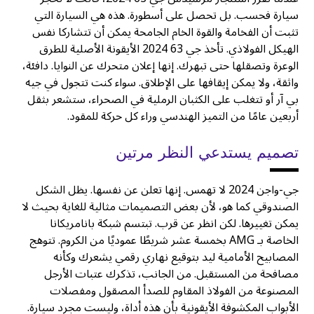
سيارة فحسب. بل تحصل على أسطورة. هذه هي السيارة التي
تثبت أن الفخامة والقوة الخام الجامحة يمكن أن تتشاركا نفس
الهيكل الفولاذي. تأخذ جي 63 2024 الأيقونة الأصلية للطرق
الوعرة وتصقلها حتى تبهرك. إنها إعلان متحرك عن النوايا. دافئة،
واثقة، ولا يمكن إيقافها على الإطلاق. سواء كنت تتجول في جيه
بي آر أو تتغلب على الكثبان الرملية في الصحراء، ستشعر بثقل
أربعين عامًا من التميز الهندسي وراء كل حركة للمقود.
تصميم يستدعي النظر مرتين
جي-واجن 2024 لا تهمس. إنها تعلن عن نفسها. يظل الشكل
الصندوقي كما هو، لأن بعض التصميمات مثالية للغاية بحيث لا
يمكن تغييرها. لكن انظر عن قرب. تبتسم شبكة بانامريكانا
الخاصة بـ AMG بخمسة عشر شريطًا عموديًا من الكروم. تتوهج
المصابيح الأمامية ليد بتوقيع نهاري رقمي يشعرك وكأنه
مصافحة من المستقبل. من الجانب، تذكرك عتبات الأرجل
المصنوعة من الفولاذ المقاوم للصدأ المصقول ومفصلات
الأبواب المكشوفة الأيقونية بأن هذه أداة، وليست مجرد سيارة.