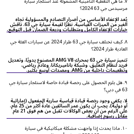
٧. ما هي التغطية التأمينية المشمولة عند استئجار سيارة
مرسيدس جي 63 2024؟
يُعد الإعفاء الأساسي من أضرار التصادم والمسؤولية تجاه
الغير من الميزات القياسية. نظرًا لقيمة سيارة جي 63، ناقش
خيارات الإعفاء الكامل ومتطلبات وديعة الضمان قبل التوقيع.
٨. كيف تختلف سيارة جي 63 طراز 2024 عن سيارات الفئة جي
العادية طراز 2024؟
تتميز سيارة جي 63 بمحرك AMG V8 المصنوع يدويًا، وتعديل
فريد لنظام التعليق، وشبكة باناميريكانا، وعادم رياضي،
وتطعيمات داخلية من AMG، ومصدات أوسع بكثير.
٩. هل يلزم الحصول على رخصة قيادة خاصة لاستئجار سيارة جي
63 في دبي؟
لا. يكفي وجود رخصة قيادة قياسية سارية المفعول (إماراتية
أو دولية). يجب أن يكون عمر السائقين عادةً أكثر من 25 عام،
على الرغم من أن بعض الوكالات تقبل من هم فوق 21 عام
مقابل رسوم إضافية.
۱٠. ماذا يحدث إذا واجهت مشكلة ميكانيكية في سيارة