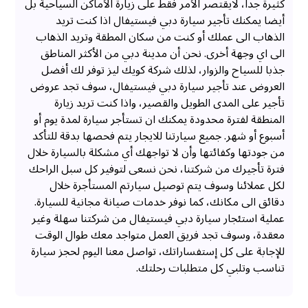
كثيرة جدا، لايقتصر الأمر فقط على زيارة الأماكن السياحية بل
أيضا يمكنك تأجير سيارة دبي فيستيفال اذا كنت تريد
الذهاب الى عملك أو كنت من سكان المطقة وتريد الذهاب
الى اي وجهة أخرى. نحن أن مدينة دبي من الأكثر المناطق
جذبا للسياح والزوار، لذلك شركة كويك ليز توفر لك أفضل
العروض عند تأجير سيارة دبي فيستيفال، سوف تجد عروض
تأجير على المدى الطويل والقصير، واذا كنت تريد زيارة
المنطقة لفترة محدودة يمكنك ان تستأجر سيارة لمدة يوم أو
أسبوع أو شهر. جميع سيارتنا للايجار يتم فحصها بدقة للتأكد
من جودتها وكفائتها وأن لا تواجهك أي مشكلة بالسيارة خلال
فترة تأجيرك من شركتنا، نحن نسعى لتوفير كل سبل الراحك
لكل عملائنا وسوف يتم توصيل سيارتم المستأجرة خلال
دقائق الى مكانك، كما نوفر خدمات صيانة مجانية للسيارة.
عملية استئجار سيارة دبي فيستيفال من شركتنا سهلة وغير
معقدة، وسوف تجد فريق العمل متواجد معك طوال الوقت
للإجابة على كل إستفساراتك، تواصل معنا اليوم لحجز سيارة
تناسب وتلبي كل متطلبات رحلتك.