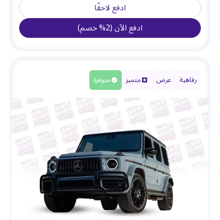
ادفع لاحقًا
ادفع الآن
(
2
%
خصم
)
رفاهية
عرض
متميز
متوفرة