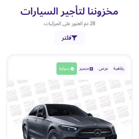
مخزوننا لتأجير السيارات
28
تم العثور على المركبات
فلتر
رفاهية
عرض
متميز
متوفرة