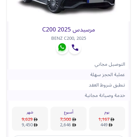
مرسيدس C200 2025
BENZ C200
,
2025
التوصيل مجاني
عملية الحجز سهلة
تنطبق شروط العقد
خدمة وصيانة مجانية
يوم
أسبوع
شهر
9,629
7,500
1,167
9,450
2,646
449