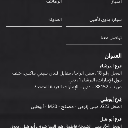
الوظائف
امتياز
سيارة بدون تأمين
المدونة
تواصل معنا
العنوان
فرع البرشاء
المحل رقم 18، مبنى الراحة، مقابل فندق سيتي ماكس، خلف
مول الإمارات، البرشاء 1، دبي
ص.ب: 88152 – دبي – الإمارات العربية المتحدة
فرع أبوظبي
المحل G23، مبنى إنرجي - مصفح - M20 - أبوظبي
فرع أبو هيل
المحل 64، مبنى الشيخة فاطمة، هور العنز شرق، أبو هيل، ديرة،