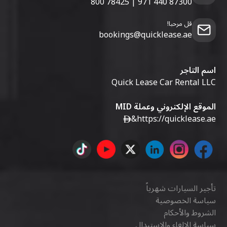
800 78425
|
971 440 87300
قل مرحبا!
bookings@quicklease.ae
اسم التاجر
Quick Lease Car Rental LLC
الموقع الإلكتروني وعملة MID
&
https://quicklease.ae
تأجير السيارات شهرياً
سياسة الخصوصية
الشروط والأحكام
سياسة الإلغاء والاستبدال