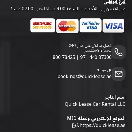
فرع أبوظبي
من الاثنين إلى الأحد من الساعة 9:00 صباحًا حتى 07:00 مساءً
اتصل بنا الآن على مدار 24/7
للحجز والاستفسار
800 78425
|
971 440 87300
قل مرحبا!
bookings@quicklease.ae
اسم التاجر
Quick Lease Car Rental LLC
الموقع الإلكتروني وعملة MID
&
https://quicklease.ae