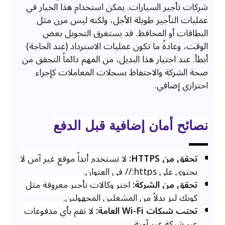
شركات تأجير السيارات. يمكن استخدام هذا الخيار في
عمليات التأجير طويلة الأجل، ولكنه ليس مرن مثل
البطاقات أو المحافظ. قد يستغرق التحويل بعض
الوقت، وعادةً ما تكون عمليات الاسترداد (عند الحاجة)
أبطأ. عند اختيار هذا البديل، من المهم دائماً التحقق من
صحة الشركة والاحتفاظ بسجلات المعاملات كإجراء
احترازي إضافي.
نصائح أمان إضافية قبل الدفع
تحقق من HTTPS:
لا تستخدم أبداً موقع غير آمن لا
يحتوي على https:// في العنوان.
تحقق من الشركة:
اختر وكالات تأجير معروفة مثل
كويك ليز بدلاً من المشغلين المجهولين.
تجنب شبكات Wi-Fi العامة:
لا تقم بأي مدفوعات
عبر شبكة غير آمنة.