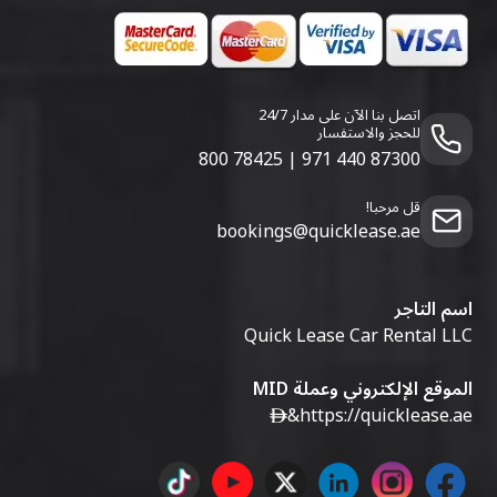
اتصل بنا الآن على مدار 24/7
للحجز والاستفسار
800 78425
|
971 440 87300
قل مرحبا!
bookings@quicklease.ae
اسم التاجر
Quick Lease Car Rental LLC
الموقع الإلكتروني وعملة MID
&
https://quicklease.ae