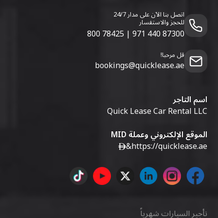
اتصل بنا الآن على مدار 24/7
للحجز والاستفسار
800 78425
|
971 440 87300
قل مرحبا!
bookings@quicklease.ae
اسم التاجر
Quick Lease Car Rental LLC
الموقع الإلكتروني وعملة MID
&
https://quicklease.ae
تأجير السيارات شهرياً