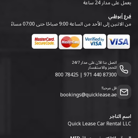
يعمل على مدار 24 ساعة
فرع أبوظبي
من الاثنين إلى الأحد من الساعة 9:00 صباحًا حتى 07:00 مساءً
اتصل بنا الآن على مدار 24/7
للحجز والاستفسار
800 78425
|
971 440 87300
قل مرحبا!
bookings@quicklease.ae
اسم التاجر
Quick Lease Car Rental LLC