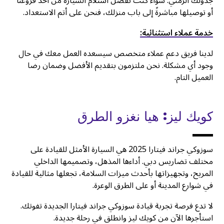
جدولك الزمني. سواء كنت تفضل استلام السيارة من أحد فروعنا
أو توصيلها مباشرةً إلى باب منزلك، فنحن على أتم الاستعداد.
خدمة عملاء استثنائية:
لدينا فريق دعم عملاء متخصص سيسعده العمل معك في حال
وجود أي مشكلة. نحن ملتزمون بتقديم الأفضل وضمان رضا
العميل التام.
كويك ليز: هيا نغزو الطرق
سوزوكي جراند فيتارا 2025 هي السيارة الأمثل للقيادة على
مختلف تضاريس دبي. أداءها المذهل، وتصميمها الداخلي
المريح، وتجهيزاتها بأحدث ميزات السلامة، تجعلها مثالية للقيادة
في شوارع المدينة أو على الطرق الوعرة.
لا تدع فرصة تجربة قيادة سوزوكي جراند فيتارا الجديدة تفوتك.
استأجرها الآن من كويك ليز وانطلق في رحلة جديدة.