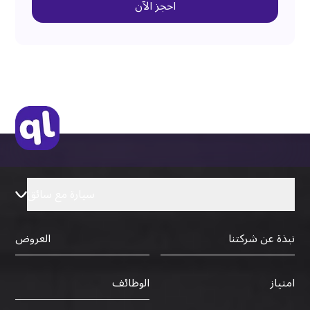
احجز الآن
سيارة مع سائق
نبذة عن شركتنا
العروض
الوظائف
امتياز