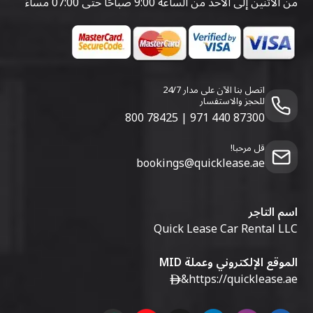
من الاثنين إلى الأحد من الساعة 9:00 صباحًا حتى 07:00 مساءً
اتصل بنا الآن على مدار 24/7
للحجز والاستفسار
800 78425
|
971 440 87300
قل مرحبا!
bookings@quicklease.ae
اسم التاجر
Quick Lease Car Rental LLC
الموقع الإلكتروني وعملة MID
&
https://quicklease.ae