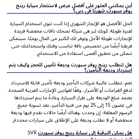
أين يمكنني العثور على أفضل عرض لاستئجار سيارة رينج
روفر سبورت شهريًا في دبي؟
الحل الأفضل هو الإيجار الشهري إذا كنت تنوي استخدام السيارة
لفترة طويلة. كويك ليز هي شركة تمنحك باقات مخفضة فريدة
للإيجارات طويلة الأجل وتوفر لك الكثير من المال يوميًا. سيتمكن
فريقنا أيضًا من تخصيص باقة تناسب وقتك واستخدامك حتى
تتمكن من تحقيق أقصى استفادة من الاستخدام
.
هل تتطلب رينج روفر سبورت وديعة تأمين للحجز وكيف يتم
استرداد وديعة التأمين؟
نعم، تتطلب غالبية شركات التأجير وديعة تأمين قابلة للاسترداد
لدفع الغرامات أو الأضرار، وفقًا لقوانين الإمارات العربية المتحدة.
يعتمد مبلغ الوديعة على طراز السيارة. وعادةً ما يتم استردادها
في غضون 15 إلى 25 يوم من فترة التأجير، بعد تسوية جميع
الرسوم المعلقة، إن وجدت. وهناك أيضًا حالات نقدم فيها وديعة
منخفضة أو لا نطلب وديعة على الإطلاق على سيارات محددة
.
هل يمكن الترقية إلى سيارة رينج روفر سبورت
SVR