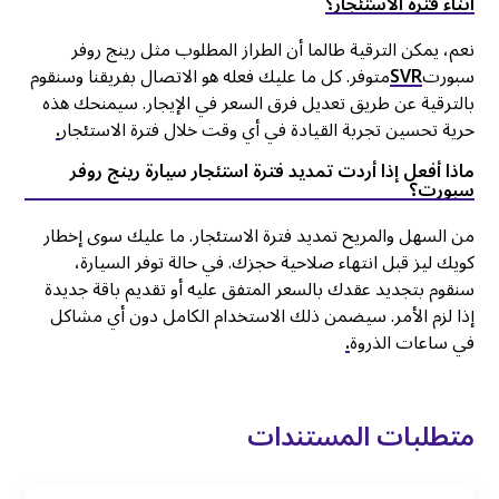
أثناء فترة الاستئجار؟
نعم، يمكن الترقية طالما أن الطراز المطلوب مثل رينج روفر
سبورت
SVR
متوفر. كل ما عليك فعله هو الاتصال بفريقنا وسنقوم
بالترقية عن طريق تعديل فرق السعر في الإيجار. سيمنحك هذه
حرية تحسين تجربة القيادة في أي وقت خلال فترة الاستئجار
.
ماذا أفعل إذا أردت تمديد فترة استئجار سيارة رينج روفر
سبورت؟
من السهل والمريح تمديد فترة الاستئجار. ما عليك سوى إخطار
كويك ليز قبل انتهاء صلاحية حجزك. في حالة توفر السيارة،
سنقوم بتجديد عقدك بالسعر المتفق عليه أو تقديم باقة جديدة
إذا لزم الأمر. سيضمن ذلك الاستخدام الكامل دون أي مشاكل
في ساعات الذروة
.
متطلبات المستندات