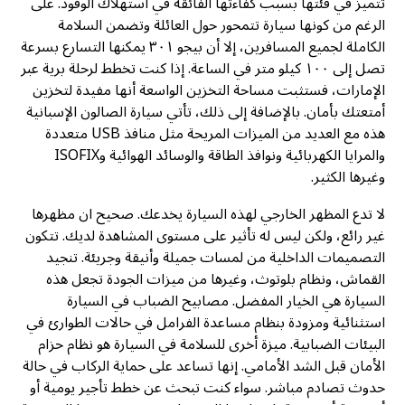
تتميز في فئتها بسبب كفاءتها الفائقة في استهلاك الوقود. على
الرغم من كونها سيارة تتمحور حول العائلة وتضمن السلامة
الكاملة لجميع المسافرين، إلا أن بيجو ٣٠١ يمكنها التسارع بسرعة
تصل إلى ١٠٠ كيلو متر في الساعة. إذا كنت تخطط لرحلة برية عبر
الإمارات، فستثبت مساحة التخزين الواسعة أنها مفيدة لتخزين
أمتعتك بأمان. بالإضافة إلى ذلك، تأتي سيارة الصالون الإسبانية
هذه مع العديد من الميزات المريحة مثل منافذ USB متعددة
والمرايا الكهربائية ونوافذ الطاقة والوسائد الهوائية وISOFIX
وغيرها الكثير.
لا تدع المظهر الخارجي لهذه السيارة يخدعك. صحيح ان مظهرها
غير رائع، ولكن ليس له تأثير على مستوى المشاهدة لديك. تتكون
التصميمات الداخلية من لمسات جميلة وأنيقة وجريئة. تنجيد
القماش، ونظام بلوتوث، وغيرها من ميزات الجودة تجعل هذه
السيارة هي الخيار المفضل. مصابيح الضباب في السيارة
استثنائية ومزودة بنظام مساعدة الفرامل في حالات الطوارئ في
البيئات الضبابية. ميزة أخرى للسلامة في السيارة هو نظام حزام
الأمان قبل الشد الأمامي. إنها تساعد على حماية الركاب في حالة
حدوث تصادم مباشر. سواء كنت تبحث عن خطط تأجير يومية أو