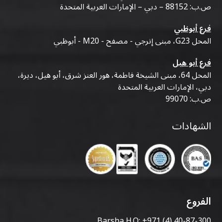
ص.ب: 88152 – دبي – الإمارات العربية المتحدة
فرع أبوظبي
المحل G23، مبنى إنرجي - مصفح - M20 - أبوظبي
فرع أبو هيل
المحل 64، مبنى الشيخة فاطمة، هور العنز شرق، أبو هيل، ديرة،
دبي، الإمارات العربية المتحدة
ص.ب: 99070
الشهادات
الفروع
Barsha H.O:
+971 (4) 40-87-300