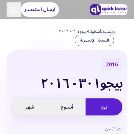
ارسال استفسار
الرئيسية
/
أسطولنا
/
بيجو٣٠١ - ٢٠١٦
النسخة الإنجليزية
2016
بيجو٣٠١ - ٢٠١٦
يوم
أسبوع
شهر
ابتداءً من