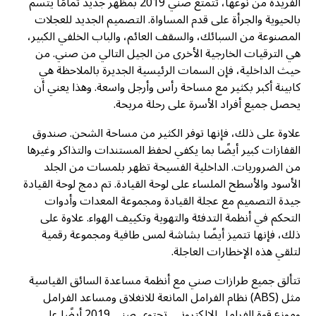
الفريدة من نوعها، تتمتع صني 2019 بمظهر جديد تمامًا يتسم
بالحيوية والجرأة على قدم المساواة. التصميم الجديد للعجلات
المصنوعة من السبائك، والسقف العائم، والباب الخلفي الكبير،
هي الترقيات الخارجية الأخرى من الجيل التالي من صني. من
حيث الداخلية، فإن السمات الرئيسية الجديرة بالملاحظة هي
كابينة أكبر بكثير مع مساحة رأس وأرجل واسعة. وهذا يعني أن
يحصل جميع أفراد الأسرة على رحلة مريحة.
علاوة على ذلك، فإنها توفر الكثير من مساحة الشحن. صندوق
القفازات كبير أيضًا بما يكفي لحفظ المستندات والتذاكر وغيرها
من الضروريات. الداخلية الفسيحة تظهر بلمسات من الجلد
الأسود والأسطح الملساء على لوحة القيادة. تم دمج لوحة القيادة
جيدة التصميم مع عجلة القيادة ومجموعة المعدات وأدوات
التحكم في أنظمة التدفئة والتهوية وتكييف الهواء. علاوة على
ذلك، فإنها تتميز أيضًا بشاشة لمس طافية ومجموعة رقمية
لتلقي هذه الإخطارات العاجلة.
تتألق جميع طرازات صني مع أنظمة مساعدة السائق القياسية
مثل (ABS) نظام الفرامل المانعة للانغلاق ومساعد الفرامل
وموزع قوة الفرامل الإلكتروني. تحتوي صني 2019 أيضًا على