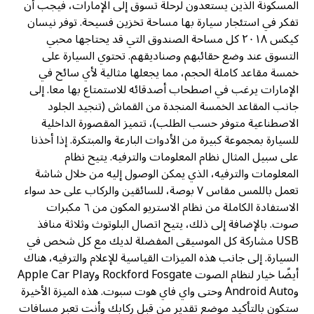
المسكونة الذين يستعدون لرحلة تسوق إلى الإمارات، فيجب أن
تفكر في استئجار سيارة بها مساحة تخزين فسيحة. توفر نيسان
كيكس ٢٠١٨ كل مساحة الصندوق التي قد يحتاجها محبي
التسوق عند وضع حقائبهم وصناديقهم. تحتوي السيارة على
خمسة مقاعد كاملة الحجم، مما يجعلها مثالية لأي سائح في
الإمارات يرغب في اصطحاب أصدقائه للاستمتاع بها معا. إلى
جانب المقاعد الخمسة المنجدة من القماش (تنجيد الجلود
الاصطناعية متوفر حسب الطلب)، تتميز المقصورة الداخلية
للسيارة بمجموعة كبيرة من الأدوات البارعة والمبتكرة. إذا أخذنا
على سبيل المثال نظام المعلومات والترفيه. يتيح نظام
المعلومات والترفيه، الذي يمكن الوصول إليه من خلال شاشة
تعمل باللمس مقاس ٧ بوصة، للسائقين والركاب على حد سواء
الاستفادة الكاملة من نظام الاستريو المكون من ٦ مكبرات
صوت. بالإضافة إلى ذلك، يتيح اتصال البلوتوث وثلاثة منافذ
USB مشاركة كل الموسيقى المفضلة لديك مع كل شخص في
السيارة. إلى جانب هذه الميزات القياسية للإعلام والترفيه، هناك
أيضًا خيار لنظام الصوت Rockford Fosgate وApple Car Play
وAndroid Auto وحتى واي فاي هوت سبوت. هذه الميزة الأخيرة
ستكون بالتأكيد موضع تقدير من قبل ركابك وأنت تعبر مسافات