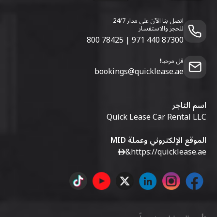
اتصل بنا الآن على مدار 24/7
للحجز والاستفسار
800 78425
|
971 440 87300
قل مرحبا!
bookings@quicklease.ae
اسم التاجر
Quick Lease Car Rental LLC
الموقع الإلكتروني وعملة MID
&
https://quicklease.ae