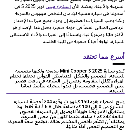
السريعة والأنيقة. يمكنك الآن
استئجار ميني
كوبر S 2025 في
أسطولنا هي سيارة مسببة للإدمان لشخص مهووس بالسرعة
ولكنه يحب السيارات الصغيرة. إن وجود جميع ميزات الإصدار
الرياضي المثالي المعبأ في حزمة صغيرة يجعل هذا الإصدار هو
الأكثر طلبًا ومرغوبًا فيه. واستنادًا إلى الميزات والأداء الاستثنائي
للسيارة، نواجه أحيانًا صعوبة في تلبية الطلب.
أسرع مما تعتقد
تبدو سيارة Mini Cooper S 2025 مدمجة ولكنها مصممة
للسرعة. التصميم والشكل الديناميكي الهوائي يجعلها تحطم
الهواء وتقلل المقاومة وتصل إلى السرعة في وقت قصير.
ليس التصميم فحسب، بل يبدو المحرك مناسبًا تمامًا
للسرعة.
يتيح المحرك بقوة 150 كيلووات وقوة 204 أحصنة للسيارة
التسارع من 0 إلى 100 كم/ساعة خلال 6.8 ثانية فقط. ولا
يستغرق الأمر وقتًا طويلاً للوصول إلى السرعة القصوى
البالغة 242 كم / ساعة. عندما تكون من محبي السرعة،
يمكنك أن تشعر بأفضل المشاعر هناك. تجتمع سعة المحرك
مع التصميم لتعطي أداءً مثاليًا.