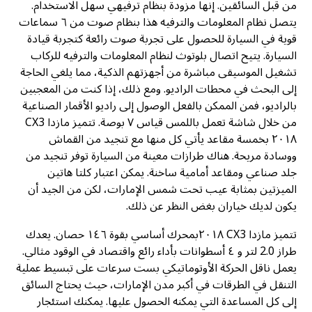
من قبل السائقين. إنها مزودة بنظام ترفيهي سهل الاستخدام.
يتصل نظام المعلومات والترفيه هذا بنظام صوت من ٦ سماعات
قوية في السيارة للحصول على تجربة صوت رائعة كتجربة قيادة
السيارة. يتيح اتصال بلوتوث لنظام المعلومات والترفيه للركاب
تشغيل الموسيقى مباشرة من أجهزتهم الذكية، مما يلغي الحاجة
إلى البحث في محطات الراديو. ومع ذلك، إذا كنت من المعجبين
بالراديو، فمن الممكن بالفعل الوصول إلى راديو الأقمار الصناعية
من خلال شاشة تعمل باللمس قياس ٧ بوصة. تتميز مازدا CX3
٢٠١٨ بخمسة مقاعد يأتي كل منها مع تنجيد من القماش
ووسادة مريحة. هناك طرازات معينة من السيارة توفر تنجيد من
جلد صناعي ومقاعد أمامية ساخنة. يمكن اعتبار كلتا هاتين
الميزتين بمثابة عيب تحت شمس الإمارات، لكن من الجيد أن
يكون لديك خياران بغض النظر عن ذلك.
تتميز مازدا CX3 ٢٠١٨بمحرك أساسي بقوة ١٤٦ حصان. يعدك
طراز 2.0 لتر و ٤ أسطوانات بأداء رائع واقتصاد في الوقود مثالي.
يعمل ناقل الحركة الأوتوماتيكي بست سرعات على تبسيط عملية
التنقل في الطرقات في أكبر مدن الإمارات، حيث يحتاج السائق
إلى كل المساعدة التي يمكنه الحصول عليها. يمكنك استئجار