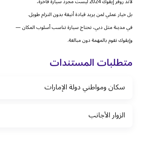
لاند روڤر إيڤوك 2024 ليست مجرد سيارة فاخرة،
بل خيار عملي لمن يريد قيادة أنيقة بدون التزام طويل.
في مدينة مثل دبي، تحتاج سيارة تناسب أسلوب المكان —
وإيڤوك تقوم بالمهمة دون مبالغة.
متطلبات المستندات
سكان ومواطني دولة الإمارات
نسخة من رخصة القيادة والهوية الإماراتية
الزوار الأجانب
نسخة من تأشيرة الاقامة
نسخة من جواز السفر (فقط للمقيمين)
جواز السفر الأصلي أو نسخة منه