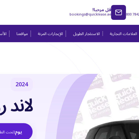
قل مرحبا!
bookings@quicklease.ae
800 784
العلامات التجارية
الاستئجار الطويل
الإيجارات المرنة
مواقعنا
الأسئ
2024
لاند رو
يوم
(
تحت الط