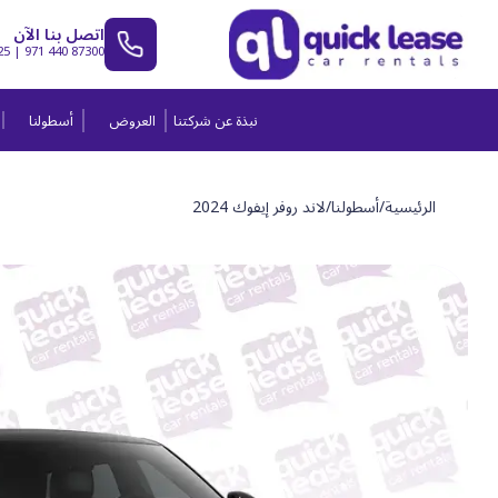
اتصل بنا الآن
25
|
971 440 87300
نبذة عن شركتنا
العروض
أسطولنا
الرئيسية
/
أسطولنا
/
لاند روفر إيفوك 2024