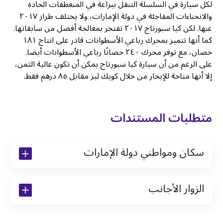
لكل سيارة في السلسلة التنقل ببراعة في المنعطفات الحادة
والانحناءات المفاجئة في دولة الإمارات، ولا يختلف طراز ٢٠١٧
عنها. لكن كيا سبورتاج ٢٠١٧ تفتخر بمعالجة أفضل من سابقاتها.
كما أنها تتميز بمحرك رباعي الأسطوانات قادر على انتاج ١٨١
حصان، مع توفر محرك ٢٤٠ حصانًا رباعي الأسطوانات أيضا.
على الرغم من أن سيارة كيا سبورتاج يمكن أن تكون عالية الثمن،
إلا أنها متاحة للإيجار من خلال كويك ليز مقابل ٨٥ درهم فقط.
متطلبات المستندات
سكان ومواطني دولة الإمارات
نسخة من رخصة القيادة والهوية الإماراتية
الزوار الأجانب
نسخة من تأشيرة الاقامة
نسخة من جواز السفر (فقط للمقيمين)
جواز السفر الأصلي أو نسخة منه