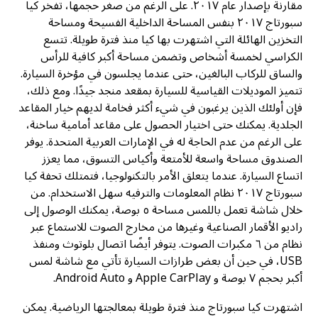
مقارنة بإصدار عام ٢٠١٧. على الرغم من صغر حجمها، تفخر كيا
سبورتاج ٢٠١٧ بنفس المساحة الداخلية الفسيحة ومساحة
التخزين الهائلة التي اشتهرت بها كيا منذ فترة طويلة. تتسع
الكراسي لخمسة أشخاص وتضمن مساحة أكبر كافية للرأس
والساق للركاب البالغين، حتى عندما يجلسون في مؤخرة السيارة.
تتميز الموديلات القياسية للسيارة بمقعد منجد جيدًا. ومع ذلك،
فإن أولئك الذين يرغبون في شيء أكثر فخامة لديهم خيار المقاعد
الجلدية. يمكنك حتى اختيار الحصول على مقاعد أمامية ساخنة،
على الرغم من عدم الحاجة له في الإمارات العربية المتحدة. يوفر
الصندوق مساحة واسعة للأمتعة وأكياس التسوق، مما يعزز
اتساع السيارة. عندما يتعلق الأمر بالتكنولوجيا، فتمتلك تحفة كيا
سبورتاج ٢٠١٧ نظام المعلومات والترفيه سهل الاستخدام. من
خلال شاشة تعمل باللمس مساحة ٥ بوصة، يمكنك الوصول إلى
راديو الأقمار الصناعية وغيرها من مخارج الصوت للاستماع عبر
نظام من ٦ مكبرات الصوت. يتوفر أيضًا اتصال بلوتوث ومنفذ
USB، في حين أن بعض طرازات السيارة تأتي مع شاشة لمس
أكبر بحجم ٧ بوصة و Apple CarPlay و Android Auto.
اشتهرت كيا سبورتاج منذ فترة طويلة بمعالجتها الرياضية. يمكن