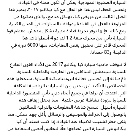
السيارة الصغيرة النموذجية يمكن أن تكون مملة في القيادة.
ولحسن الحظ، ليس هذا هو الحال مع كيا بيكانتو ٢٠١٧. يتميز هذا
الجيل الثالث من عروض كيا، بهيكل مدمج، والذي يمكنها من
المراوغة بالفعل في القيادة ومواقف السيارات في المدن الكبيرة.
ومع ذلك، فإنها توفر تجربة قيادة مثيرة بشكل مدهش. معظم قوة
السيارة تأتي من محرك سعة 1.2 لتر ذو 4 أسطوانات. هذا
المحرك قادر على تحقيق بعض المفاجآت، منها 6000 دورة في
الدقيقة و83 حصانا.
لا تتوقف جاذبية سيارة كيا بيكانتو 2017 عن الأداء القوي الخادع
للسيارة. سيندهش السائقين من الخارجية والداخلية للسيارة.
بالإضافة إلى تحسين فعالية ايروديناميكية السيارة، ستجعلها هذه
الخصائص بالتأكيد تبرز، حتى بين السيارات الرياضية المكلفة
التي اعتدت أن تراها في جميع أنحاء دبي. تأتي المقصورة الداخلية
للسيارة مزودة بشاشة عرض خلفية ، مما يجعل إيقاف هذه
السيارة أسهل. تسمح شاشة المعلومات والترفيه للسائقين
بالوصول إلى الخرائط والموسيقى والرسائل بأقل جهد ممكن. مما
يلغي خطر تشتيت الانتباه عند القيادة. إذا كنت تعتقد أن كيا
بيكانتو هي السيارة التي تحتاجها حقًا لتحقيق أقصى استفادة من