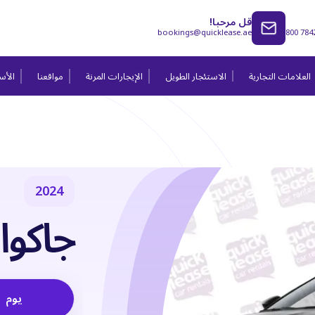
قل مرحبا!
bookings@quicklease.ae
800 784
العلامات التجارية
الاستئجار الطويل
الإيجارات المرنة
مواقعنا
الأسئ
2024
جاكوار pe 2024
يوم