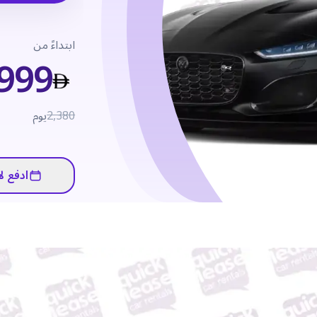
ابتداءً من
999
2,380
يوم
ادفع لا