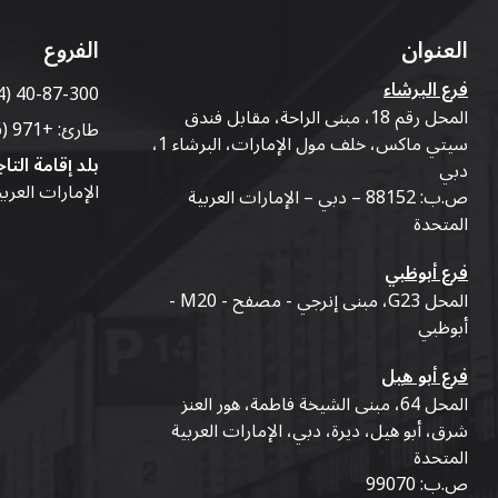
العنوان
الفروع
فرع البرشاء
4) 40-87-300
المحل رقم 18، مبنى الراحة، مقابل فندق
طارئ:
+971 (56) 50-76-010
سيتي ماكس، خلف مول الإمارات، البرشاء 1،
بلد إقامة التاج
دبي
الإمارات العرب
ص.ب: 88152 – دبي – الإمارات العربية
المتحدة
فرع أبوظبي
المحل G23، مبنى إنرجي - مصفح - M20 -
أبوظبي
فرع أبو هيل
المحل 64، مبنى الشيخة فاطمة، هور العنز
شرق، أبو هيل، ديرة، دبي، الإمارات العربية
المتحدة
ص.ب: 99070