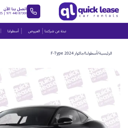
اتصل بنا الآن
25
|
971 440 87300
نبذة عن شركتنا
العروض
أسطولنا
الرئيسية
/
أسطولنا
/
جاكوار F-Type 2024