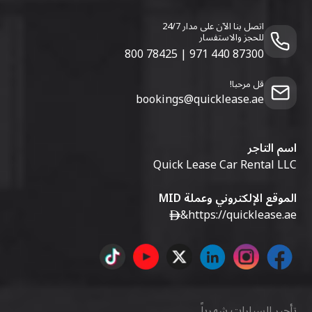
اتصل بنا الآن على مدار 24/7
للحجز والاستفسار
800 78425
|
971 440 87300
قل مرحبا!
bookings@quicklease.ae
اسم التاجر
Quick Lease Car Rental LLC
الموقع الإلكتروني وعملة MID
&
https://quicklease.ae
تأجير السيارات شهرياً