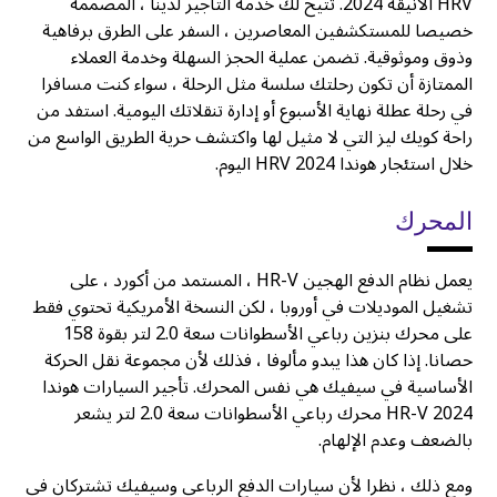
HRV الأنيقة 2024. تتيح لك خدمة التأجير لدينا ، المصممة
خصيصا للمستكشفين المعاصرين ، السفر على الطرق برفاهية
وذوق وموثوقية. تضمن عملية الحجز السهلة وخدمة العملاء
الممتازة أن تكون رحلتك سلسة مثل الرحلة ، سواء كنت مسافرا
في رحلة عطلة نهاية الأسبوع أو إدارة تنقلاتك اليومية. استفد من
راحة كويك ليز التي لا مثيل لها واكتشف حرية الطريق الواسع من
خلال استئجار هوندا HRV 2024 اليوم.
المحرك
يعمل نظام الدفع الهجين HR-V ، المستمد من أكورد ، على
تشغيل الموديلات في أوروبا ، لكن النسخة الأمريكية تحتوي فقط
على محرك بنزين رباعي الأسطوانات سعة 2.0 لتر بقوة 158
حصانا. إذا كان هذا يبدو مألوفا ، فذلك لأن مجموعة نقل الحركة
الأساسية في سيفيك هي نفس المحرك. تأجير السيارات هوندا
HR-V 2024 محرك رباعي الأسطوانات سعة 2.0 لتر يشعر
بالضعف وعدم الإلهام.
ومع ذلك ، نظرا لأن سيارات الدفع الرباعي وسيفيك تشتركان في