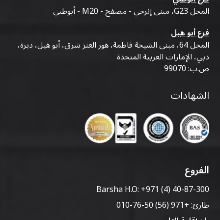
المحل G23، مبنى إنرجي - مصفح - M20 - أبوظبي
فرع أبو هيل
المحل 64، مبنى الشيخة فاطمة، هور العنز شرق، أبو هيل، ديرة،
دبي، الإمارات العربية المتحدة
ص.ب: 99070
الشهادات
الفروع
Barsha H.O:
+971 (4) 40-87-300
طارئ:
+971 (56) 50-76-010