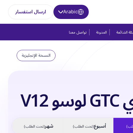
Arabic
ارسال استفسار
لة الشائعة
المدونة
تواصل معنا
النسخة الإنجليزية
و V12
أسبوع
شهر
لب
)
(
تحت الطلب
)
(
تحت الطلب
)