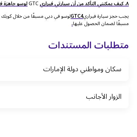
٨. كيف يمكنني التأكد من أن سيارتي فيراري
GTC
لوسو جاهزة في
يجب حجز سيارة فيراري
GTC4
لوسو في دبي مسبقًا من خلال كويك ليز
مسبقًا لضمان الحصول عليها
.
متطلبات المستندات
سكان ومواطني دولة الإمارات
نسخة من رخصة القيادة والهوية الإماراتية
الزوار الأجانب
نسخة من تأشيرة الاقامة
نسخة من جواز السفر (فقط للمقيمين)
جواز السفر الأصلي أو نسخة منه
التأشيرة الأصلية أو نسخة منها