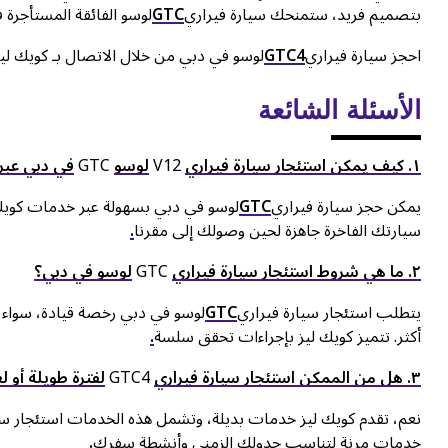
بتصميم فريد، ستمنحك سيارة فيراري
GTC
لوسو الفائقة المستأجرة ف
احجز سيارة فيراري
GTC4
لوسو في دبي من خلال الاتصال بـ كويك ليز
الأسئلة الشائعة
١. كيف يمكن استئجار سيارة فيراري
GTC
V12
لوسو
في دبي عبر 
يمكن حجز سيارة فيراري
GTC
لوسو في دبي بسهولة عبر خدمات كويك ل
سيارتك الفاخرة جاهزة لحين وصولك إلى مقرنا
.
۲. ما هي شروط استئجار سيارة فيراري
GTC
لوسو في دبي؟
يتطلب استئجار سيارة فيراري
GTC
أكثر. تتميز كويك ليز بإجراءات تحقق سلسة
.
٣. هل من الممكن استئجار سيارة فيراري
GTC4
لفترة طويلة أو ل
نعم، تقدم كويك ليز خدمات بديلة، وتشمل هذه الخدمات استئجار سي
خدمات مرنة لتناسب جدولك الزمني وأنشطة سفرك
.