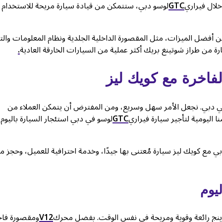
لال فيراري
GTC
لوسو دبي، ستتمكن من قيادة سيارة مريحة للاستخدام
أفضل الميزات، مثل المقصورة الداخلية الجلدية ونظام المعلومات والتر
رة من طراز شوتينغ بريك أكثر عملية من السيارات الخارقة العادية
.
فاخرة مع كويك ليز
في دبي. نجعل الأمر سهل وسريع، ومن المفترض أن يتمكن العملاء من
ا اليومية لتأجير سيارة فيراري
GTC
لوسو في دبي استئجار السيارة باليوم 
ي مع كويك ليز سيارة مُعتنى بها جيدًا، وخدمة احترافية للعميل، وحجز مب
يوم
ورينج رائعة وقوية ومريحة في نفس الوقت. بفضل محرك
V12
ومقصورة فاخ