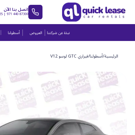
اتصل بنا الآن
25
|
971 440 87300
نبذة عن شركتنا
العروض
أسطولنا
الرئيسية
/
أسطولنا
/
فيراري GTC لوسو V12