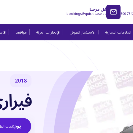
قل مرحبا!
bookings@quicklease.ae
800 784
العلامات التجارية
الاستئجار الطويل
الإيجارات المرنة
مواقعنا
الأسئ
2018
فيراري GTC لوس
يوم
(
تحت الط