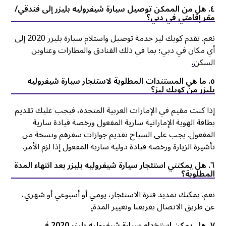
٤. هل من الممكن توصيل سيارة شيفروليه بليزر إلى فندقي/
مقر إقامتي في دبي؟
نعم. تقدم كويك ليز خدمة توصيل واستلام سيارة بليزر 2020 إلى
أي مكان في دبي؛ بما في ذلك الفنادق والمطارات وعناوين
السكن
.
٥. ما هي المستندات المطلوبة لاستئجار سيارة شيفروليه
بليزر من كويك ليز؟
إذا كنت مقيم في الإمارات العربية المتحدة، فيجب عليك تقديم
بطاقة الهوية الإماراتية سارية المفعول ورخصة قيادة سارية
المفعول. يجب على السياح تقديم جوازات سفرهم ونسخة من
تأشيرة الزيارة ورخصة قيادة دولية سارية المفعول إذا لزم الأمر.
٦. هل يمكنني استئجار سيارة شيفروليه بليزر بعد انتهاء المدة
المطلوبة؟
نعم. يمكنك تمديد فترة الاستئجار، يومي أو أسبوعي أو شهري،
عن طريق الاتصال بفريقنا وتغيير المدة
.
٧. هل يمكن استخدام سيارة شيفروليه بليزر 2020 في