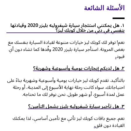
الأسئلة الشائعة
١. هل يمكنني استئجار سيارة شيفروليه بليزر 2020 وقيادتها
بنفسي في دبي من خلال كويك ليز؟
نعم! توفر لك كويك ليز خيارات متنوعة لقيادة السيارة بنفسك مع
بعض المرونة. استأجر سيارة بليزر 2020 وقُدها كما تشاء دون أي
قيود
.
۲. هل لديكم إيجارات يومية وأسبوعية وشهرية؟
بالتأكيد. تقدم كويك ليز خيارات يومية وأسبوعية وشهرية بناءً على
احتياجاتك. سواء كانت رحلة نهاية الأسبوع إلى المدينة، أو رحلة
عمل لمدة أسبوع، أو شهر طويل. نحن نوفر لك ما تحتاجه.
۳. هل تأجير سيارة شيفروليه بليزر يشمل التأمين؟
نعم. جميع باقات كويك ليز تأتي مع تأمين أساسي، لذا يمكنك
القيادة دون قلق
.