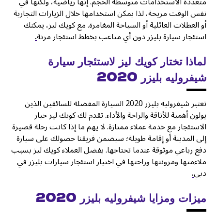
متعددة الاستخدامات متوسطة الحجم. إنها رياضية، ولكنها في
نفس الوقت مريحة، لذا يمكن استخدامها خلال الزيارات التجارية
أو العطلات العائلية أو السياحة المغامرة. مع كويك ليز، يمكنك
استئجار سيارة بليزر دون أي متاعب بخطط استئجار مرنة
.
لماذا تختار كويك ليز لاستئجار سيارة
شيفروليه بليزر 2020
تعتبر شيفروليه بليزر 2020 السيارة المفضلة للسائقين الذين
يولون أهمية للأناقة والراحة والأداء. تقدم لك كويك ليز خيار
الاستئجار مع خدمة عملاء ممتازة. لا يهم ما إذا كانت رحلة قصيرة
إلى المدينة أو إقامة طويلة؛ سيضمن فريقنا حصولك على سيارة
دفع رباعي موثوقة عندما تحتاجها. يفضل العملاء كويك ليز بسبب
ملاءمتها ومرونتها وراحتها في اختيار استئجار سيارات بليزر في
دبي
.
ميزات ومزايا شيفروليه بليزر 2020