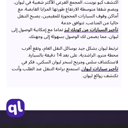
اكتشف كيو بوينت، المجمع الفرعي الأكثر شعبية في ليوان،
ويضم شققا متوسطة الارتفاع طورتها المزايا القابضة. مع
أماكن وقوف السيارات المحجوزة للمقيمين، يصبح التنقل
خاليا من المتاعب. تتوافق خدمة
تأجير السيارات من كويك ليز
تماما مع إمكانية الوصول إلى
ليوان، مما يضمن لك الوصول بسهولة إلى وجهتك.
ترتبط ليوان بشكل جيد بوسائل النقل العام، وتقع أقرب
محطة مترو، الراشدية، على بعد 14 دقيقة بالسيارة.
لاستكشاف سلس ومريح لسحر ليوان السكني، فكر في
تأجير سيارات ليوان
. استمتع براحة التنقل عند الطلب وأنت
تكتشف روائع ليوان.