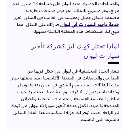
والمساحات الخضراء. يمتد ليوان على مساحة 13 مليون قدم
مربع، وهو مشروع للتملك الحر يوفر مساحات خارجية
مصممة بشكل جميل ومعيشة في الغالب في الشقق. تعزز
خدمة تأجير السيارات في ليوان
قدرتك على التنقل، مما
يتيح لك استكشاف هذه المنطقة الناشئة بسهولة.
لماذا تختار كويك ليز كشركة تأجير
سيارات ليوان
تتعزز الحياة المجتمعية في ليوان من خلال قربها من
المدارس والجامعات في المدينة الأكاديمية، مما يجعلها خيارا
مثاليا للعائلات. تم تصميم الشقق في ليوان بعناية، وتوفر
وحدات استوديو إلى 4 غرف نوم بتشطيبات متميزة. جرب
مناطق المعيشة الفسيحة والحمامات الداخلية والخزائن
المدمجة والمزيد. تكمل خدمة
تأجير سيارات ليوان
من كويك
ليز الراحة، حيث توفر لك حرية استكشاف هذا الملاذ السكني
بالسرعة التي تناسبك.