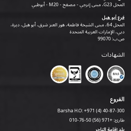
المحل G23، مبنى إنرجي - مصفح - M20 - أبوظبي
فرع أبو هيل
المحل 64، مبنى الشيخة فاطمة، هور العنز شرق، أبو هيل، ديرة،
دبي، الإمارات العربية المتحدة
ص.ب: 99070
الشهادات
الفروع
Barsha H.O:
+971 (4) 40-87-300
طارئ:
+971 (56) 50-76-010
بلد إقامة التاجر