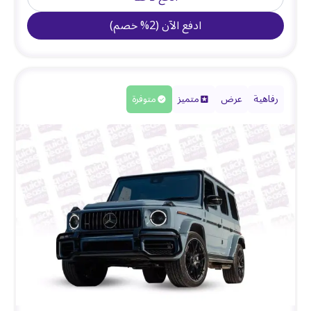
ادفع الآن
(
2
%
خصم
)
رفاهية
عرض
متميز
متوفرة