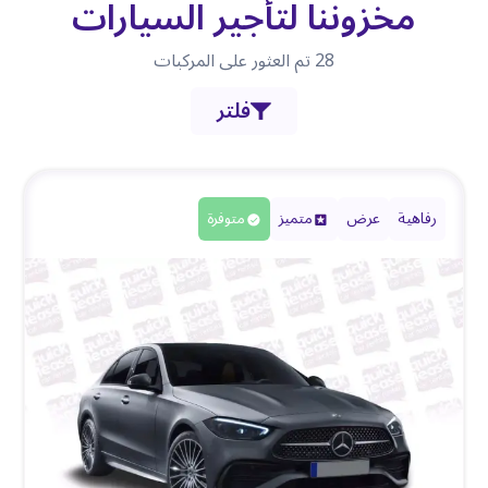
مخزوننا لتأجير السيارات
28
تم العثور على المركبات
فلتر
رفاهية
عرض
متميز
متوفرة