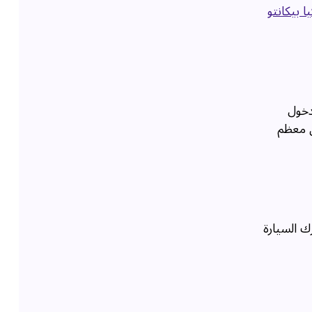
ا بيكانتو
دخول
ن معظم
ك السيارة