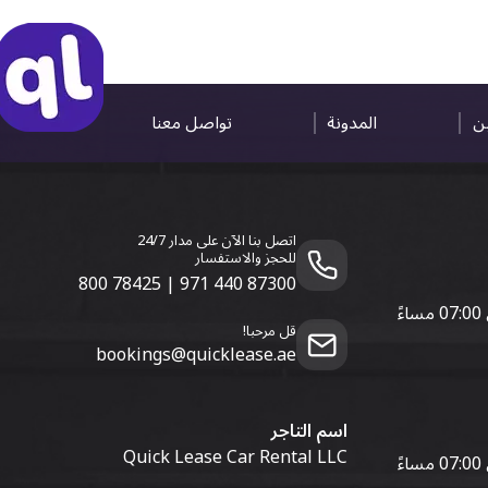
ين
المدونة
تواصل معنا
اتصل بنا الآن على مدار 24/7
للحجز والاستفسار
800 78425
|
971 440 87300
قل مرحبا!
bookings@quicklease.ae
اسم التاجر
Quick Lease Car Rental LLC