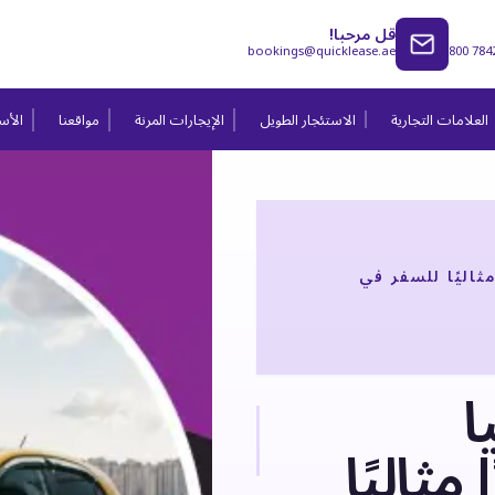
قل مرحبا!
bookings@quicklease.ae
800 784
العلامات التجارية
الاستئجار الطويل
الإيجارات المرنة
مواقعنا
الأسئ
ثاليًا للسفر في
ا
مثاليًا