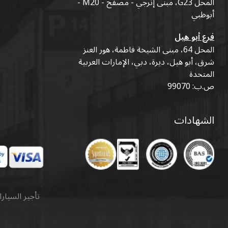
المحل G23، مبنى إنرجي - مصفح - M20 -
أبوظبي
فرع أبو هيل
المحل 64، مبنى الشيخة فاطمة، هور العنز
شرق، أبو هيل، ديرة، دبي، الإمارات العربية
المتحدة
ص.ب: 99070
الشهادات
تأجير السيار