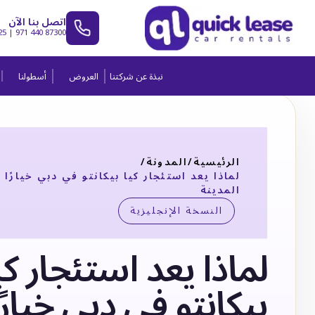
اتصل بنا الآن
25
|
971 440 87300
نبذة عن شركتنا
العروض
أسطولنا
الرئيسية
/
المدونة
/
لماذا يعد استئجار كيا بيكانتو في دبي خيارًا م
المدينة
النسخة الإنجليزية
لماذا يعد استئجار كي
بيكانتو في دبي خيارًا 