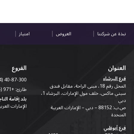
نبذة عن شركتنا
العروض
امتياز
العنوان
الفروع
فرع البرشاء
4) 40-87-300
المحل رقم 18، مبنى الراحة، مقابل فندق
طارئ:
+971 (56) 50-76-010
سيتي ماكس، خلف مول الإمارات، البرشاء 1،
بلد إقامة التاج
دبي
الإمارات العرب
ص.ب: 88152 – دبي – الإمارات العربية
المتحدة
فرع أبوظبي