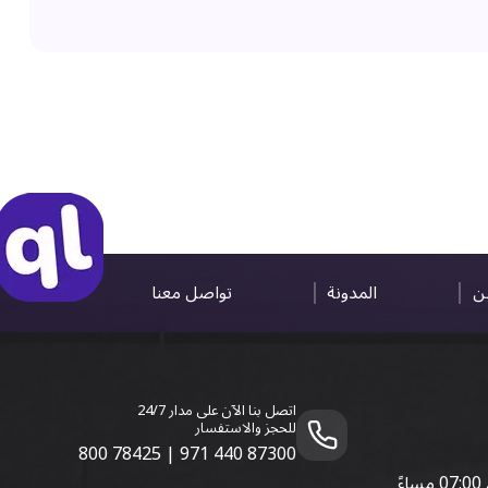
ين
المدونة
تواصل معنا
اتصل بنا الآن على مدار 24/7
للحجز والاستفسار
800 78425
|
971 440 87300