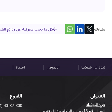
يشارك
كل ما يجب معرفته عن ودائع الض
نبذة عن شركتنا
العروض
امتياز
العنوان
الفروع
فرع البرشاء
4) 40-87-300
المحل رقم 18، مبنى الراحة، مقابل فندق