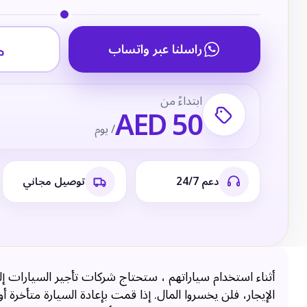
راسلنا عبر واتساب
ابتداءً من
AED 50
/ يوم
دعم 24/7
توصيل مجاني
أثناء استخدام سياراتهم ، ستحتاج شركات تأجير السيارات إلى
الإيجار، فلن يخسروا المال. إذا قمت بإعادة السيارة متأخرة