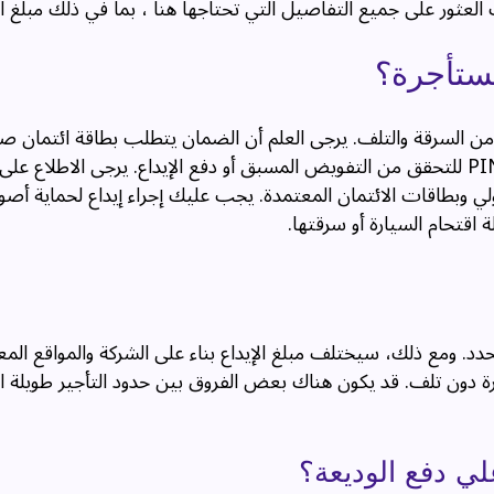
لعثور على جميع التفاصيل التي تحتاجها هنا ، بما في ذلك مبلغ ال
مستأجرة؟
 من السرقة والتلف. يرجى العلم أن الضمان يتطلب بطاقة ائتمان ص
ومنقوشة يتم إصدارها للسائق الأساسي. قد تحتاج إلى رمز PIN للتحقق من التفويض المسبق أو دفع الإيداع. يرجى الاط
أولي وبطاقات الائتمان المعتمدة. يجب عليك إجراء إيداع لحماية أص
ة اقتحام السيارة أو سرقتها.
 ومع ذلك، سيختلف مبلغ الإيداع بناء على الشركة والمواقع الم
رة دون تلف. قد يكون هناك بعض الفروق بين حدود التأجير طويلة ا
علي دفع الوديعة؟