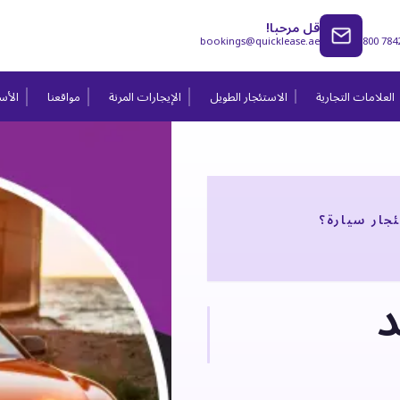
قل مرحبا!
bookings@quicklease.ae
800 784
العلامات التجارية
الاستئجار الطويل
الإيجارات المرنة
مواقعنا
الأسئ
جار سيارة؟
د