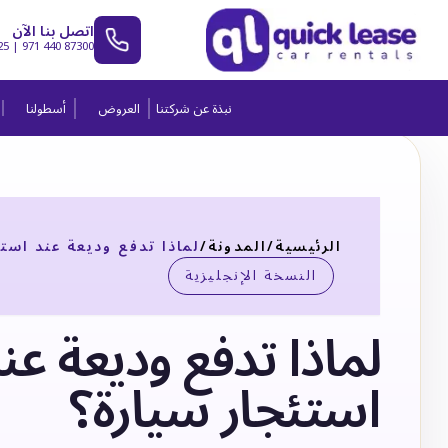
اتصل بنا الآن
25
|
971 440 87300
نبذة عن شركتنا
العروض
أسطولنا
الرئيسية
/
المدونة
/
لماذا تدفع وديعة عند استئ
النسخة الإنجليزية
لماذا تدفع وديعة عن
استئجار سيارة؟