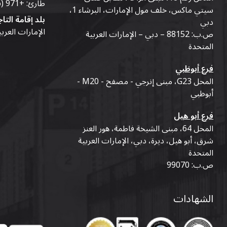
طارئ:
+971 (56) 50-76-010
سيتي ماكس، خلف مول الإمارات، البرشاء 1،
بلد إقامة التاج
دبي
الإمارات العرب
ص.ب: 88152 – دبي – الإمارات العربية
المتحدة
فرع أبوظبي
المحل G23، مبنى إنرجي - مصفح - M20 -
أبوظبي
فرع أبو هيل
المحل 64، مبنى الشيخة فاطمة، هور العنز
شرق، أبو هيل، ديرة، دبي، الإمارات العربية
المتحدة
ص.ب: 99070
الشهادات