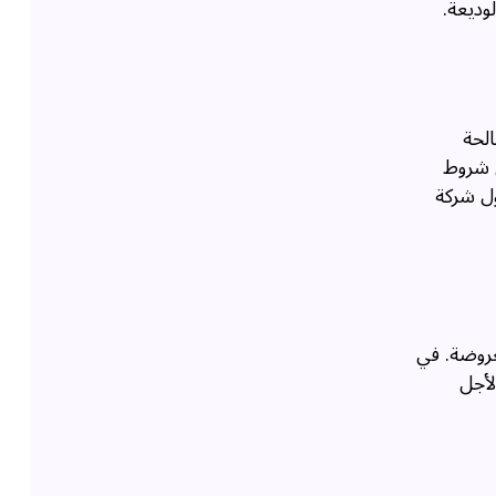
وديعة.
الحة
لاع على شروط
ول شركة
عروضة. في
لأجل