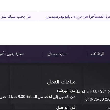
اخرة المستأجرة من بي إم دبليو ومرسيدس
هل يجب عليك شراء أ
الوظائف
سيارة بدون تأم
سيارة مع سائق
ساعات العمل
فرع البرشاء
Barsha H.O:
+971 (
من الاثنين إلى الأحد من الساعة 9:00 صباحًا حتى 07:00 مساءً
ر
فرع أبو هيل