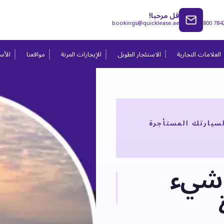
قل مرحبا!
bookings@quicklease.ae
800 784
العلامات التجارية
الاستئجار الطويل
الإيجارات المرنة
مواقعنا
الأسئ
سيارتك المستأجرة
 شيء