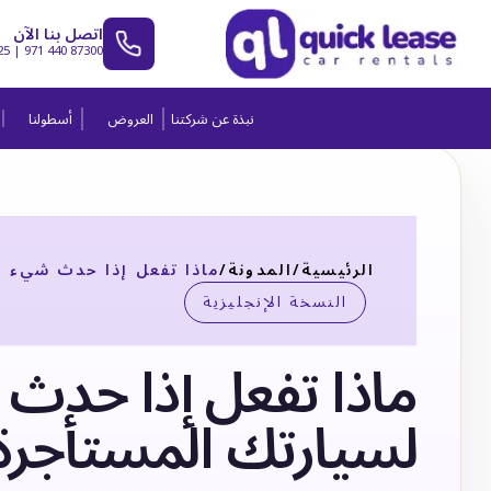
اتصل بنا الآن
25
|
971 440 87300
نبذة عن شركتنا
العروض
أسطولنا
الرئيسية
/
المدونة
/
ماذا تفعل إذا حدث شيء ل
النسخة الإنجليزية
ماذا تفعل إذا حدث
لسيارتك المستأجرة