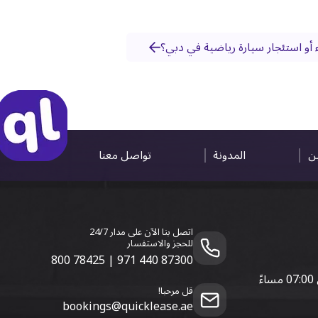
و استئجار سيارة رياضية في دبي؟
ين
المدونة
تواصل معنا
اتصل بنا الآن على مدار 24/7
للحجز والاستفسار
800 78425
|
971 440 87300
قل مرحبا!
bookings@quicklease.ae