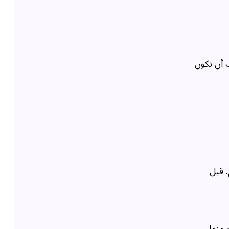
 أن تكون
 قبل
 منها