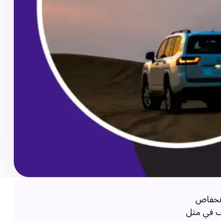
 انخفاض
رف في مثل