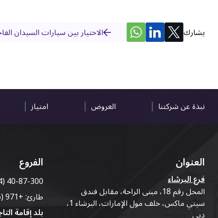
يشارك
الاختيار بين سيارات السيدان الف
نبذة عن شركتنا
العروض
امتياز
العنوان
الفروع
فرع البرشاء
4) 40-87-300
المحل رقم 18، مبنى الراحة، مقابل فندق
طارئ:
+971 (56) 50-76-010
سيتي ماكس، خلف مول الإمارات، البرشاء 1،
بلد إقامة التاج
دبي