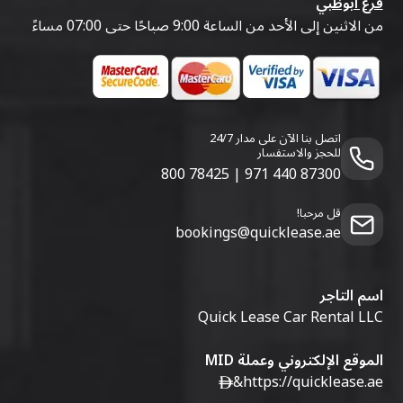
فرع أبوظبي
من الاثنين إلى الأحد من الساعة 9:00 صباحًا حتى 07:00 مساءً
اتصل بنا الآن على مدار 24/7
للحجز والاستفسار
800 78425
|
971 440 87300
قل مرحبا!
bookings@quicklease.ae
اسم التاجر
Quick Lease Car Rental LLC
الموقع الإلكتروني وعملة MID
&
https://quicklease.ae