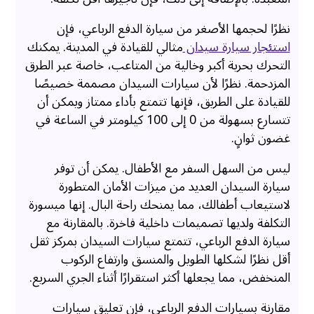
نظرًا لحجمها الأصغر من سيارة الدفع الرباعي، فإن
استئجار سيارة سيدان
مثالي للقيادة في المدينة. يمكنك
التحرك بحرية أكبر وخالية من المتاعب، خاصة عبر الطرق
المزدحمة. نظرًا لأن سيارات السيدان مصممة خصيصًا
للقيادة على الطريق، فإنها تتمتع بأداء ممتاز ويمكن أن
تتسارع بسهولة من 0 إلى 100 كيلومتر في الساعة في
غضون ثوانٍ.
ليس من السهل السفر مع الأطفال. يمكن أن توفر
سيارة السيدان العديد من ميزات الأمان المتطورة
لاستيعاب أطفالك، مما يمنحك راحة البال. إنها ميسورة
التكلفة ولديها تصميمات داخلية فاخرة. بالمقارنة مع
سيارة الدفع الرباعي، تتمتع سيارات السيدان بمركز ثقل
أقل نظرًا لشكلها الطويل والمنسق وارتفاع الركوب
المنخفض، مما يجعلها أكثر استقرارًا أثناء الجري السريع.
مقارنة بسيارات الدفع الرباعي، فإن تعليق سيارات