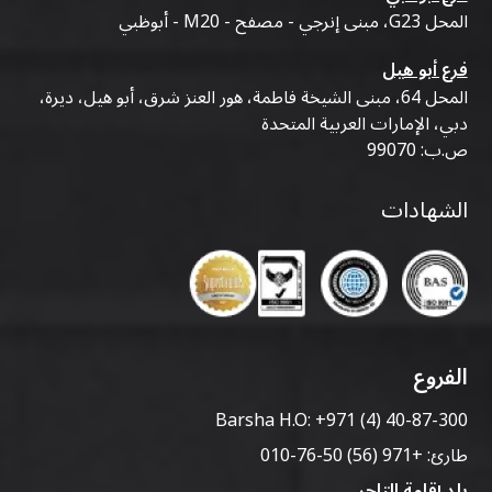
المحل G23، مبنى إنرجي - مصفح - M20 - أبوظبي
فرع أبو هيل
المحل 64، مبنى الشيخة فاطمة، هور العنز شرق، أبو هيل، ديرة،
دبي، الإمارات العربية المتحدة
ص.ب: 99070
الشهادات
الفروع
Barsha H.O:
+971 (4) 40-87-300
طارئ:
+971 (56) 50-76-010
بلد إقامة التاجر