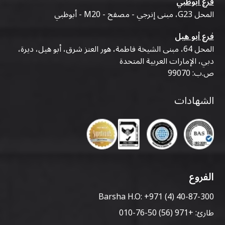
فرع أبوظبي
المحل G23، مبنى إنرجي - مصفح - M20 - أبوظبي
فرع أبو هيل
المحل 64، مبنى الشيخة فاطمة، هور العنز شرق، أبو هيل، ديرة،
دبي، الإمارات العربية المتحدة
ص.ب: 99070
الشهادات
الفروع
Barsha H.O:
+971 (4) 40-87-300
طارئ:
+971 (56) 50-76-010