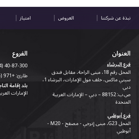
نبذة عن شركتنا
العروض
امتياز
العنوان
الفروع
فرع البرشاء
4) 40-87-300
المحل رقم 18، مبنى الراحة، مقابل فندق
طارئ:
+971 (56) 50-76-010
سيتي ماكس، خلف مول الإمارات، البرشاء 1،
بلد إقامة التاج
دبي
الإمارات العرب
ص.ب: 88152 – دبي – الإمارات العربية
المتحدة
فرع أبوظبي
المحل G23، مبنى إنرجي - مصفح - M20 -
أبوظبي