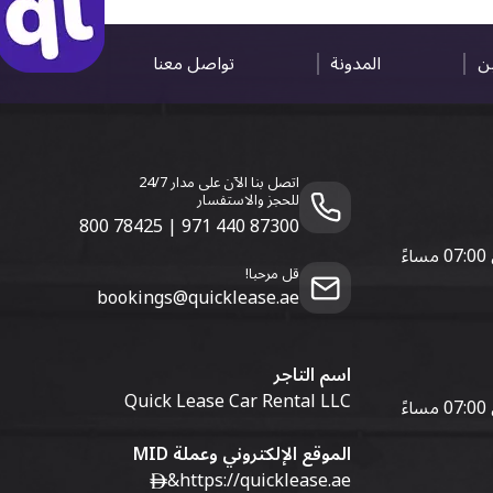
ين
المدونة
تواصل معنا
اتصل بنا الآن على مدار 24/7
للحجز والاستفسار
800 78425
|
971 440 87300
قل مرحبا!
bookings@quicklease.ae
اسم التاجر
Quick Lease Car Rental LLC
الموقع الإلكتروني وعملة MID
&
https://quicklease.ae