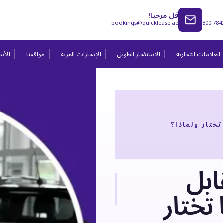
قل مرحبا!
bookings@quicklease.ae
800 784
العلامات التجارية
الاستئجار الطويل
الإيجارات المرنة
مواقعنا
الأسئ
ختار ولماذا؟
ابل
تختار