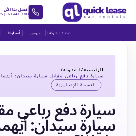
اتصل بنا الآن
25
|
971 440 87300
نبذة عن شركتنا
العروض
أسطولنا
الرئيسية
/
المدونة
/
سيارة دفع رباعي مقابل سيارة سيدان: أيهما ت
النسخة الإنجليزية
سيارة دفع رباعي مق
سيارة سيدان: أيهما 