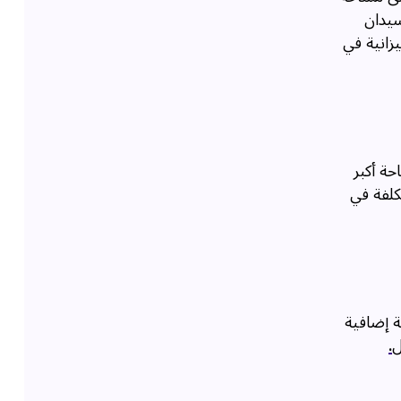
سيدان
زانية في
حة أكبر
كلفة في
ة إضافية
ل
.