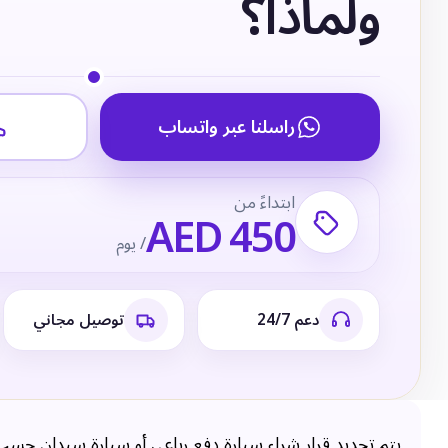
ولماذا؟
راسلنا عبر واتساب
ابتداءً من
AED 450
/ يوم
دعم 24/7
توصيل مجاني
يتم تحديد قرار شراء سيارة دفع رباعي أو سيارة سيدان حس