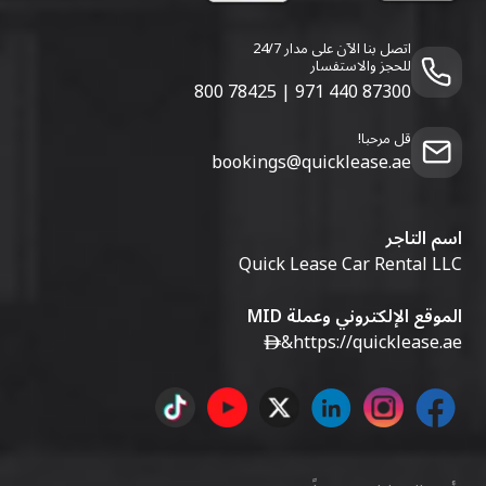
اتصل بنا الآن على مدار 24/7
للحجز والاستفسار
800 78425
|
971 440 87300
قل مرحبا!
bookings@quicklease.ae
اسم التاجر
Quick Lease Car Rental LLC
الموقع الإلكتروني وعملة MID
&
https://quicklease.ae