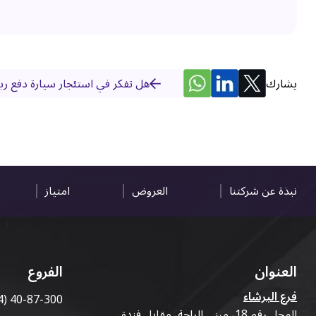
يشارك
هل تفكر في استئجار سيارة دفع رب
نبذة عن شركتنا
العروض
امتياز
العنوان
الفروع
فرع البرشاء
4) 40-87-300
المحل رقم 18، مبنى الراحة، مقابل فندق