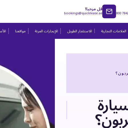
قل مرحبا!
bookings@quicklease.ae
800 784
العلامات التجارية
الاستئجار الطويل
الإيجارات المرنة
مواقعنا
الأسئ
بون؟
يارة
بون؟