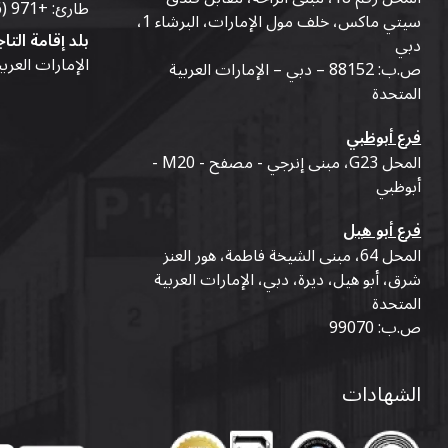
طارئ:
+971 (56) 50-76-010
سيتي ماكس، خلف مول الإمارات، البرشاء 1،
بلد إقامة التاج
دبي
الإمارات العرب
ص.ب: 88152 – دبي – الإمارات العربية
المتحدة
فرع أبوظبي
المحل G23، مبنى إنرجي - مصفح - M20 -
أبوظبي
فرع أبو هيل
المحل 64، مبنى الشيخة فاطمة، هور العنز
شرق، أبو هيل، ديرة، دبي، الإمارات العربية
المتحدة
ص.ب: 99070
الشهادات