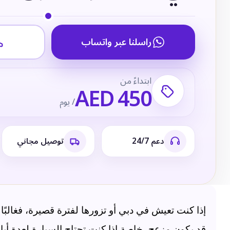
راسلنا عبر واتساب
ابتداءً من
AED 450
/ يوم
دعم 24/7
توصيل مجاني
إذا كنت تعيش في دبي أو تزورها لفترة قصيرة، فغالبً
قد يكون مزعج، خاصة إذا كنت تحتاج السيارة لعدة أي