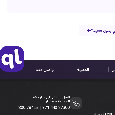
 بدون تعقيد؟
ين
المدونة
تواصل معنا
اتصل بنا الآن على مدار 24/7
للحجز والاستفسار
800 78425
|
971 440 87300