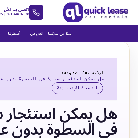
اتصل بنا الآن
25
|
971 440 87300
نبذة عن شركتنا
العروض
أسطولنا
الرئيسية
/
المدونة
/
هل يمكن استئجار سيارة في السطوة بدون عر
النسخة الإنجليزية
هل يمكن استئجار س
في السطوة بدون عر