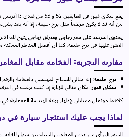
يقع سكاي فيوز في الطابقين 2
من أنه قد لا يكون مرتفعاً مثل برج خليفة، إلا أنه يعد بشيء 
يحتوي المرصد على ممر زجاجي ومنزلق زجاجي يتيح لك الانزلاق
العثور عليها في برج خليفة. كما أن أفضل المناظر الممكنة 
مقارنة التجربة: الفخامة مقابل المغامر
برج خليفة:
إنه مثالي للسياح المهتمين بالفخامة والرقم 
سكاي فيوز:
مكان مثالي للزيارة إذا كنت ترغب في الترفيه
كلاهما موقعان ممتازان لإظهار روعة الهندسة المعمارية في دب
لماذا يجب عليك استئجار سيارة في دب
السفر إلى أي من هذين المعلمين السياحيين سهل للغاية، ولك