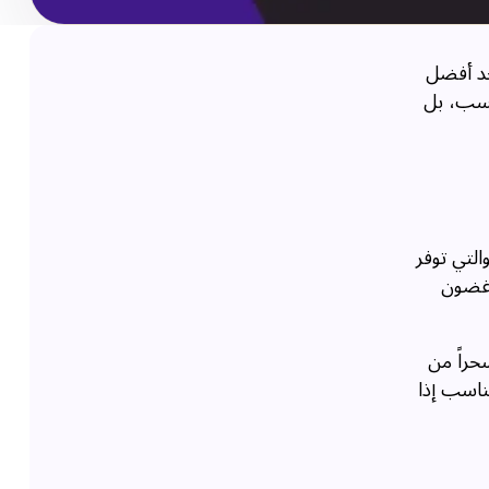
حد أفضل
حسب، بل
ون زيارة برج خليفة، وهو أطول مبنى في العالم. يضم البرج منصات مراقبة في الطوابق 124 و125 و148، والتي توفر
 غضون
حراً من
ناسب إذا