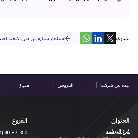
يشارك
استئجار سيارة في دبي: كيفية اختيا
نبذة عن شركتنا
العروض
امتياز
العنوان
الفروع
فرع البرشاء
4) 40-87-300