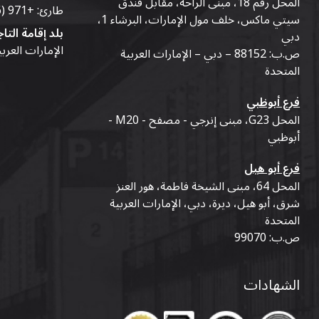
المحل رقم 18، مبنى الراحة، مقابل فندق
طارئ:
+971 (56) 50-76-010
سيتي ماكس، خلف مول الإمارات، البرشاء 1،
بلد إقامة التاج
دبي
الإمارات العرب
ص.ب: 88152 – دبي – الإمارات العربية
المتحدة
فرع أبوظبي
المحل G23، مبنى إنرجي - مصفح - M20 -
أبوظبي
فرع أبو هيل
المحل 64، مبنى الشيخة فاطمة، هور العنز
شرق، أبو هيل، ديرة، دبي، الإمارات العربية
المتحدة
ص.ب: 99070
الشهادات