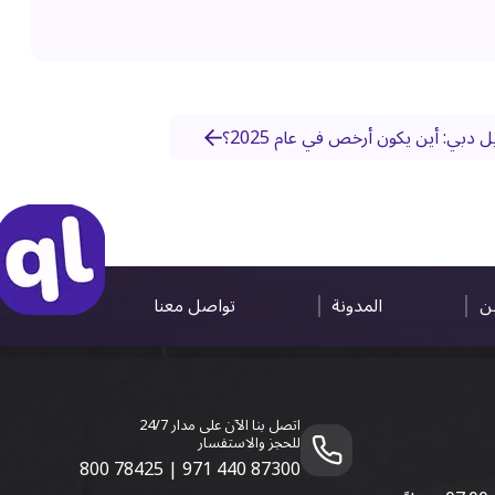
دبي: أين يكون أرخص في عام 2025؟
ين
المدونة
تواصل معنا
اتصل بنا الآن على مدار 24/7
للحجز والاستفسار
800 78425
|
971 440 87300