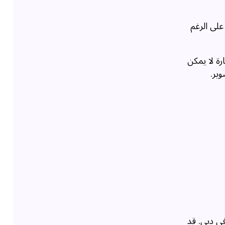
ة. على الرغم
رة لا يمكن
ير.
في دبي. قد