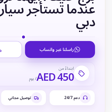
عندما تستأجر سيار
دبي
راسلنا عبر واتساب
ابتداءً من
AED 450
/ يوم
دعم 24/7
توصيل مجاني