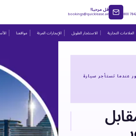
قل مرحبا!
bookings@quicklease.ae
800 784
العلامات التجارية
الاستئجار الطويل
الإيجارات المرنة
مواقعنا
الأسئ
ر عندما تستأجر سيارة
قابل
ر