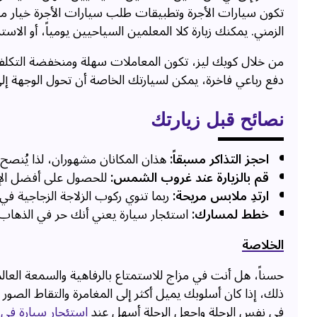
تكون سيارات الأجرة وتطبيقات طلب سيارات الأجرة خيار 
الزمني. يمكنك زيارة كلا المعلمين السياحيين يومياً، أو الاس
من خلال كويك ليز، تكون المعاملات سهلة ومنخفضة التكلفة
دفع رباعي فاخرة، يمكن لسيارتك الخاصة أن تحول الوجهة إلى 
نصائح قبل زيارتك
احجز التذاكر مسبقاً:
هذان المكانان مشهوران، لذا يُنصح ب
قم بالزيارة عند غروب الشمس:
للحصول على أفضل الإط
ارتدِ ملابس مريحة:
ربما تنوي ركوب الزلاجة الزجاجية في
خطط لمسارك:
استئجار سيارة يعني أنك حر في الذهاب 
الخلاصة
حسناً، هل أنت في مزاج للاستمتاع بالرفاهية والسمعة العالم
ذلك، إذا كان أسلوبك يميل أكثر إلى المغامرة والتقاط الص
في نفس الرحلة واجعل الرحلة أسهل عند
استئجار سيارة في 