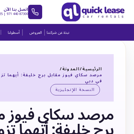
اتصل بنا الآن
25
|
971 440 87300
نبذة عن شركتنا
العروض
أسطولنا
الرئيسية
/
المدونة
/
مرصد سكاي فيوز مقابل برج خليفة: أيهما تزو
في دبي
النسخة الإنجليزية
مرصد سكاي فيوز م
برج خليفة: أيهما تزو