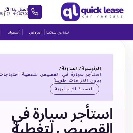
اتصل بنا الآن
25
|
971 440 87300
نبذة عن شركتنا
العروض
أسطولنا
الرئيسية
/
المدونة
/
استأجر سيارة في القصيص لتغطية احتياجات
بدون التزامات طويلة
النسخة الإنجليزية
استأجر سيارة في
القصيص لتغطية