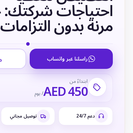
احتياجات شركتك: 
مرنة بدون التزامات
راسلنا عبر واتساب
ابتداءً من
AED 450
/ يوم
دعم 24/7
توصيل مجاني