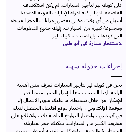
على كويك ليز لتأجير السيارات. لم يكن استكشاف
العاصمة الديناميكية لدولة الإمارات العربية المتحدة
أسهل من أي وقت مضى بفضل إجراءات الحجز المريحة
ومجموعة كبيرة من السيارات. إليك جميع المعلومات
التي تريدها حول استخدام كويك ليز
لاستئجار سيارة في أبو ظبي
إجراءات جدولة سهلة
نحن في كويك ليز لتأجير السيارات نعرف مدى أهمية
الراحة. لهذا السبب ، جعلنا إجراء الحجز بسيطا قدر
الإمكان من خلال تبسيطه. ما عليك سوى الانتقال إلى
موقعنا الإلكتروني ، واختيار موقع الالتقاء المفضل لديك
في أبو ظبي ، واختيار التواريخ الخاصة بك ، والاطلاع على
مخزوننا الكبير من السيارات. يمكنك حجز سيارتك
المستأجرة والبدء في رؤية كل ما تقدمه أبو ظبي ببضع