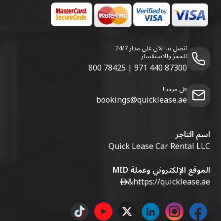
اتصل بنا الآن على مدار 24/7
للحجز والاستفسار
800 78425
|
971 440 87300
قل مرحبا!
bookings@quicklease.ae
اسم التاجر
Quick Lease Car Rental LLC
الموقع الإلكتروني وعملة MID
&
https://quicklease.ae