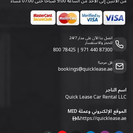
من الاثنين إلى الأحد من الساعة 9:00 صباحًا حتى 07:00 مساءً
اتصل بنا الآن على مدار 24/7
للحجز والاستفسار
800 78425
|
971 440 87300
قل مرحبا!
bookings@quicklease.ae
اسم التاجر
Quick Lease Car Rental LLC
الموقع الإلكتروني وعملة MID
&
https://quicklease.ae