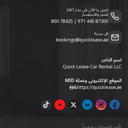
اتصل بنا الآن على مدار 24/7
للحجز والاستفسار
800 78425
|
971 440 87300
قل مرحبا!
bookings@quicklease.ae
اسم التاجر
Quick Lease Car Rental LLC
الموقع الإلكتروني وعملة MID
&
https://quicklease.ae
تأجير السيارات شهرياً