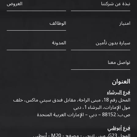
نبذة عن شركتنا
العروض
الوظائف
امتياز
سيارة بدون تأمين
المدونة
تواصل معنا
العنوان
فرع البرشاء
المحل رقم 18، مبنى الراحة، مقابل فندق سيتي ماكس، خلف
مول الإمارات، البرشاء 1، دبي
ص.ب: 88152 – دبي – الإمارات العربية المتحدة
فرع أبوظبي
المحل G23، مبنى إنرجي - مصفح - M20 - أبوظبي