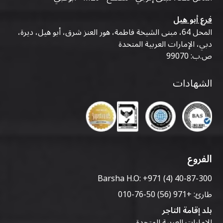
فرع أبو هيل
المحل 64، مبنى الشيخة فاطمة، هور العنز شرق، أبو هيل، ديرة،
دبي، الإمارات العربية المتحدة
ص.ب: 99070
الشهادات
الفروع
Barsha H.O:
+971 (4) 40-87-300
طارئ:
+971 (56) 50-76-010
بلد إقامة التاجر
الإمارات العربية المتحدة