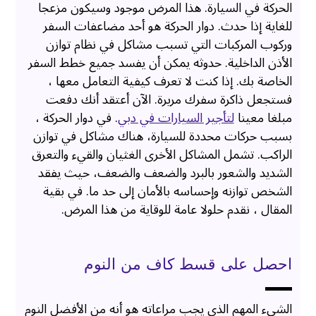
الحركة في السيارة. هذا المرض موجود وسيكون مزعجا
للغاية إذا حدث. دوار الحركة هو أحد مضاعفات السفر
وركوب المركبات التي تسبب مشاكل في نظام توازن
الأذن الداخلية. حدوثه يمكن أن يفسد جميع خطط السفر
الخاصة بك. إذا كنت لا تعرف كيفية التعامل معها ،
فستجعل ذاكرة سفرك مريرة. الآن أعتقد أنك دفعت
مبلغا معينا
لتأجير السيارات في دبي
. في دوار الحركة ،
بسبب حركات محددة للسيارة، هناك مشاكل في توازن
الراكب. تشمل المشاكل الأخرى الغثيان والقيء والتعرق
الشديد والشعور بالبرد والضعف والضعف، حيث يفقد
الشخص توازنه وإحساسه بالأمان إلى حد ما. في بقية
المقال ، نقدم حلولا عامة للوقاية من هذا المرض.
احصل على قسط كاف من النوم
الشيء المهم الذي يجب مراعاته هو أنه من الأفضل النوم