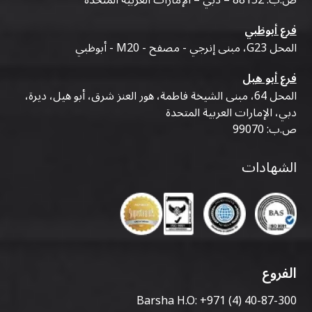
فرع أبوظبي
المحل G23، مبنى إنرجي - مصفح - M20 - أبوظبي
فرع أبو هيل
المحل 64، مبنى الشيخة فاطمة، هور العنز شرق، أبو هيل، ديرة،
دبي، الإمارات العربية المتحدة
ص.ب: 99070
الشهادات
الفروع
Barsha H.O:
+971 (4) 40-87-300