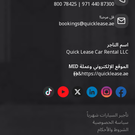
800 78425
|
971 440 87300
قل مرحبا!
bookings@quicklease.ae
اسم التاجر
Quick Lease Car Rental LLC
الموقع الإلكتروني وعملة MID
&
https://quicklease.ae
تأجير السيارات شهرياً
سياسة الخصوصية
الشروط والأحكام