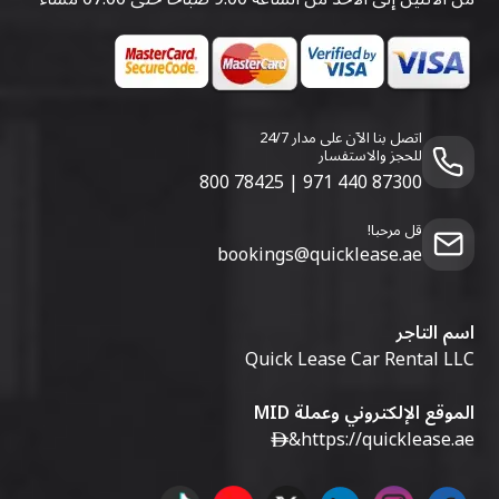
اتصل بنا الآن على مدار 24/7
للحجز والاستفسار
800 78425
|
971 440 87300
قل مرحبا!
bookings@quicklease.ae
اسم التاجر
Quick Lease Car Rental LLC
الموقع الإلكتروني وعملة MID
&
https://quicklease.ae